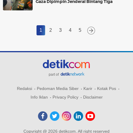
Gaza Dipimpin Jenderal Bintang Tiga
1
2
3
4
5
part of
Redaksi
Pedoman Media Siber
Karir
Kotak Pos
Info Iklan
Privacy Policy
Disclaimer
Copyright @ 2026 detikcom, All right reserved