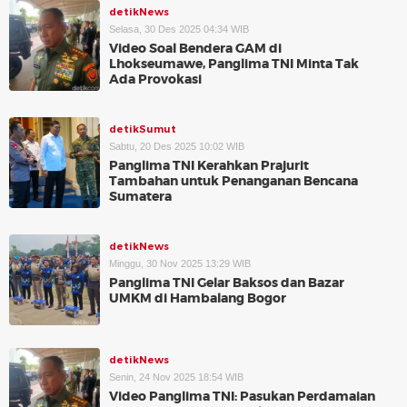
detikNews
Selasa, 30 Des 2025 04:34 WIB
Video Soal Bendera GAM di
Lhokseumawe, Panglima TNI Minta Tak
Ada Provokasi
detikSumut
Sabtu, 20 Des 2025 10:02 WIB
Panglima TNI Kerahkan Prajurit
Tambahan untuk Penanganan Bencana
Sumatera
detikNews
Minggu, 30 Nov 2025 13:29 WIB
Panglima TNI Gelar Baksos dan Bazar
UMKM di Hambalang Bogor
detikNews
Senin, 24 Nov 2025 18:54 WIB
Video Panglima TNI: Pasukan Perdamaian