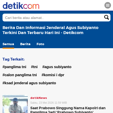
Berita Dan Informasi Jenderal Agus Subiyanto
Terkini Dan Terbaru Hari Ini - Detikcom
Semua
Berita
Foto
Tag Terkait:
#panglima tni
#tni
#agus subiyanto
#calon panglima tni
#komisi i dpr
#ksad jenderal agus subiyanto
detikNews
Sabtu, 23 Mei 2026 11:59 WIB
Saat Prabowo Singgung Nama Kapolri dan
Panglima Jadi 'Prabowo Subiyanto'