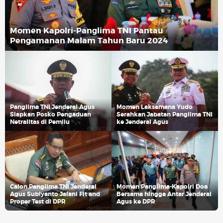
Momen Kapolri-Panglima TNI Pantau
Pengamanan Malam Tahun Baru 2024
Panglima TNI Jenderal Agus
Momen Laksamana Yudo
Siapkan Posko Pengaduan
Serahkan Jabatan Panglima TNI
Netralitas di Pemilu
ke Jenderal Agus
Calon Panglima TNI Jenderal
Momen Panglima-Kapolri Doa
Agus Subiyanto Jalani Fit and
Bersama hingga Antar Jenderal
Proper Test di DPR
Agus ke DPR