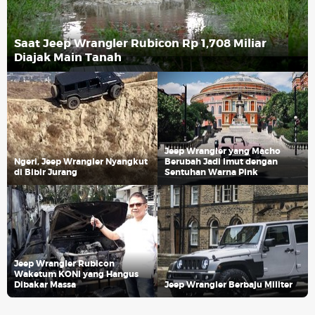
Saat Jeep Wrangler Rubicon Rp 1,708 Miliar
Diajak Main Tanah
Jeep Wrangler yang Macho
Ngeri, Jeep Wrangler Nyangkut
Berubah Jadi Imut dengan
di Bibir Jurang
Sentuhan Warna Pink
Jeep Wrangler Rubicon
Waketum KONI yang Hangus
Dibakar Massa
Jeep Wrangler Berbaju Militer