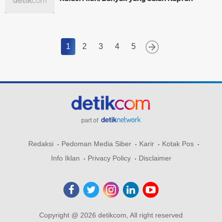
1
2
3
4
5
part of
Redaksi
Pedoman Media Siber
Karir
Kotak Pos
Info Iklan
Privacy Policy
Disclaimer
Copyright @ 2026 detikcom, All right reserved