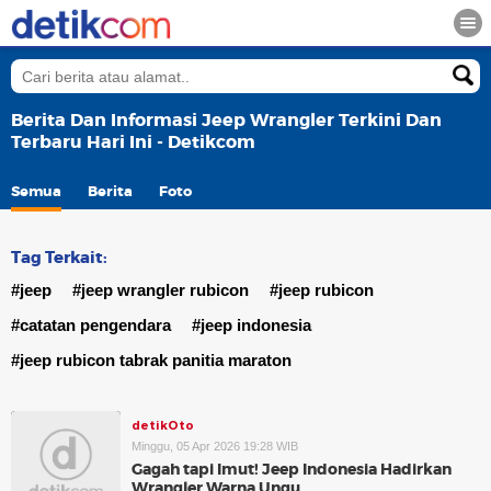
Berita Dan Informasi Jeep Wrangler Terkini Dan
Terbaru Hari Ini - Detikcom
Semua
Berita
Foto
Tag Terkait:
#jeep
#jeep wrangler rubicon
#jeep rubicon
#catatan pengendara
#jeep indonesia
#jeep rubicon tabrak panitia maraton
detikOto
Minggu, 05 Apr 2026 19:28 WIB
Gagah tapi Imut! Jeep Indonesia Hadirkan
Wrangler Warna Ungu