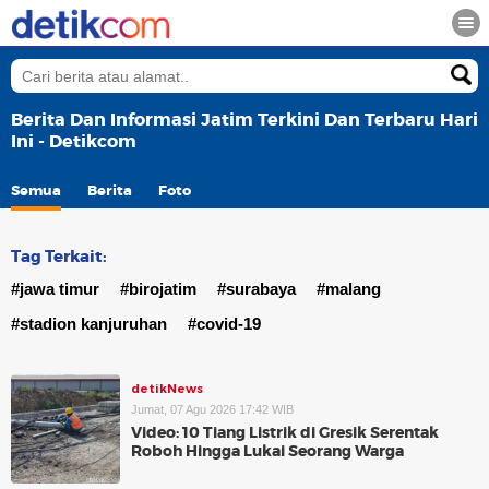
Berita Dan Informasi Jatim Terkini Dan Terbaru Hari
Ini - Detikcom
Semua
Berita
Foto
Tag Terkait:
#jawa timur
#birojatim
#surabaya
#malang
#stadion kanjuruhan
#covid-19
detikNews
Jumat, 07 Agu 2026 17:42 WIB
Video: 10 Tiang Listrik di Gresik Serentak
Roboh Hingga Lukai Seorang Warga