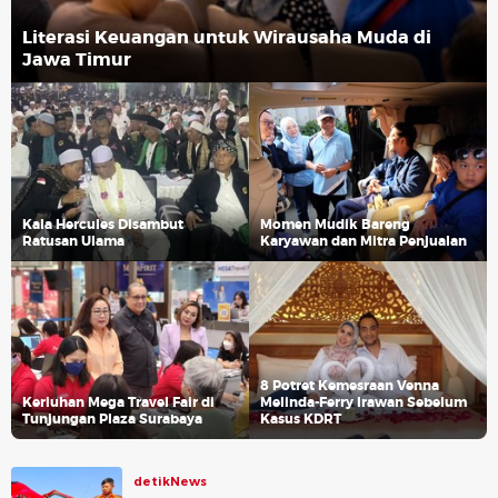
Literasi Keuangan untuk Wirausaha Muda di
Jawa Timur
Kala Hercules Disambut
Momen Mudik Bareng
Ratusan Ulama
Karyawan dan Mitra Penjualan
8 Potret Kemesraan Venna
Keriuhan Mega Travel Fair di
Melinda-Ferry Irawan Sebelum
Tunjungan Plaza Surabaya
Kasus KDRT
detikNews