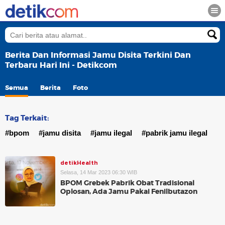
Berita Dan Informasi Jamu Disita Terkini Dan
Terbaru Hari Ini - Detikcom
Semua
Berita
Foto
Tag Terkait:
#bpom
#jamu disita
#jamu ilegal
#pabrik jamu ilegal
detikHealth
Selasa, 14 Mar 2023 06:30 WIB
BPOM Grebek Pabrik Obat Tradisional
Oplosan, Ada Jamu Pakai Fenilbutazon