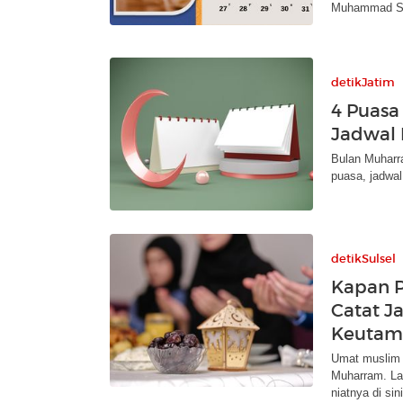
Muhammad 
detikJatim
4 Puasa
Jadwal
Bulan Muharr
puasa, jadwal
detikSulsel
Kapan P
Catat Ja
Keutam
Umat muslim 
Muharram. La
niatnya di sini