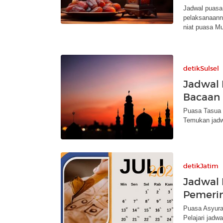
Jadwal puasa
pelaksanaanny
niat puasa M
detikSulsel
Jadwal 
Bacaan 
Puasa Tasua 
Temukan jadwa
detikJatim
Jadwal 
Pemeri
Puasa Asyura
Pelajari jadw