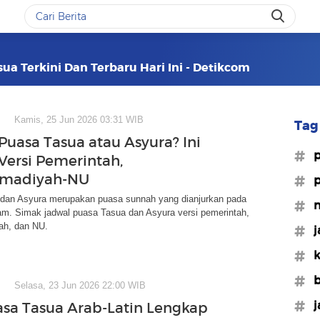
ua Terkini Dan Terbaru Hari Ini - Detikcom
Kamis, 25 Jun 2026 03:31 WIB
Tag 
 Puasa Tasua atau Asyura? Ini
#p
Versi Pemerintah,
madiyah-NU
#p
dan Asyura merupakan puasa sunnah yang dianjurkan pada
#n
am. Simak jadwal puasa Tasua dan Asyura versi pemerintah,
h, dan NU.
#j
#k
#b
Selasa, 23 Jun 2026 22:00 WIB
#j
asa Tasua Arab-Latin Lengkap