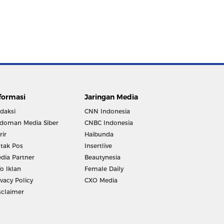
formasi
Jaringan Media
daksi
CNN Indonesia
doman Media Siber
CNBC Indonesia
rir
Haibunda
tak Pos
Insertlive
dia Partner
Beautynesia
fo Iklan
Female Daily
ivacy Policy
CXO Media
sclaimer