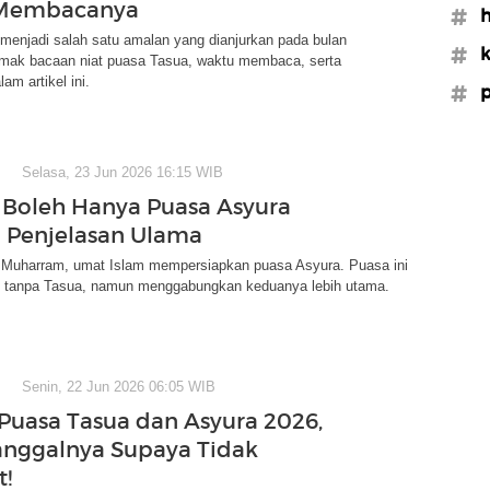
Membacanya
#
menjadi salah satu amalan yang dianjurkan pada bulan
#k
mak bacaan niat puasa Tasua, waktu membaca, serta
am artikel ini.
#p
Selasa, 23 Jun 2026 16:15 WIB
Boleh Hanya Puasa Asyura
ni Penjelasan Ulama
 Muharram, umat Islam mempersiapkan puasa Asyura. Puasa ini
n tanpa Tasua, namun menggabungkan keduanya lebih utama.
Senin, 22 Jun 2026 06:05 WIB
Puasa Tasua dan Asyura 2026,
anggalnya Supaya Tidak
t!