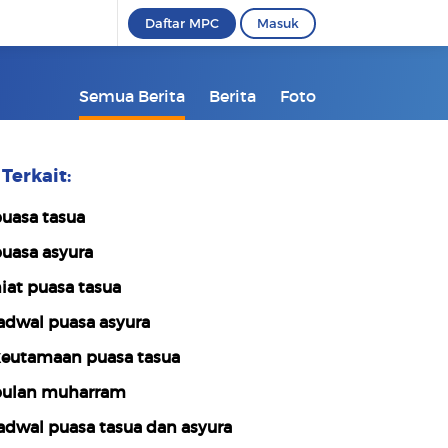
Daftar MPC
Masuk
Semua Berita
Berita
Foto
Terkait:
uasa tasua
uasa asyura
iat puasa tasua
adwal puasa asyura
eutamaan puasa tasua
ulan muharram
adwal puasa tasua dan asyura