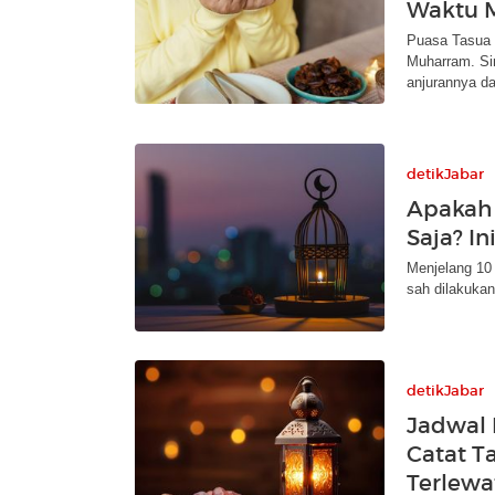
Waktu 
Puasa Tasua 
Muharram. Si
anjurannya dal
detikJabar
Apakah 
Saja? I
Menjelang 10
sah dilakuka
detikJabar
Jadwal 
Catat T
Terlewa