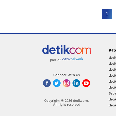
1
Kat
deti
part of
deti
deti
Connect With Us
deti
deti
deti
Sepa
deti
Copyright @ 2026 detikcom.
All right reserved
deti