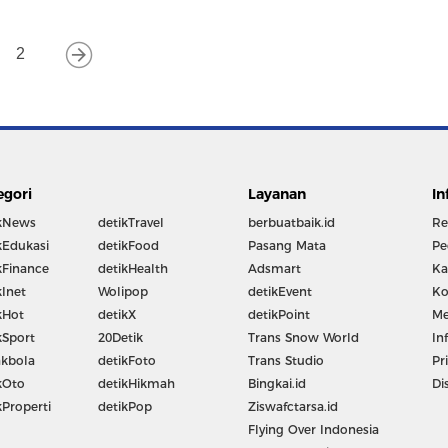
2
egori
Layanan
In
kNews
detikTravel
berbuatbaik.id
Re
kEdukasi
detikFood
Pasang Mata
Pe
kFinance
detikHealth
Adsmart
Ka
kInet
Wolipop
detikEvent
Ko
kHot
detikX
detikPoint
Me
kSport
20Detik
Trans Snow World
In
kbola
detikFoto
Trans Studio
Pr
kOto
detikHikmah
Bingkai.id
Di
kProperti
detikPop
Ziswafctarsa.id
Flying Over Indonesia