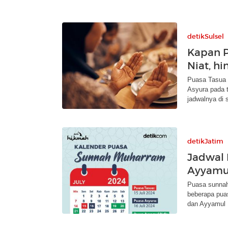
detikSulsel
Kapan P
Niat, h
Puasa Tasua 
Asyura pada 
jadwalnya di s
detikJatim
Jadwal 
Ayyamul
Puasa sunnah 
beberapa pua
dan Ayyamul 