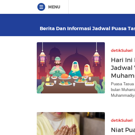
MENU
Berita Dan Informasi Jadwal Puasa Tas
detikSulsel
Hari Ini
Jadwal 
Muham
Puasa Tasua 
bulan Muharr
Muhammadiya
detikSulsel
Niat Pu