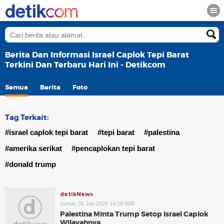
Berita Dan Informasi Israel Caplok Tepi Barat
Terkini Dan Terbaru Hari Ini - Detikcom
Semua
Berita
Foto
Tag Terkait:
#israel caplok tepi barat
#tepi barat
#palestina
#amerika serikat
#pencaplokan tepi barat
#donald trump
detikNews
Jumat, 05 Jun 2026 14:10 WIB
Palestina Minta Trump Setop Israel Caplok
Wilayahnya