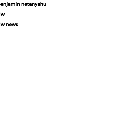
enjamin netanyahu
dw
w news