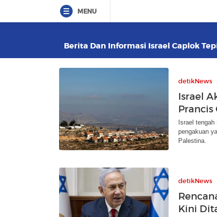
MENU
Berita Dan Informasi Israel Caplok Tep
detikNews
Israel A
Prancis
Israel tengah
pengakuan yan
Palestina.
detikNews
Rencana
Kini Di