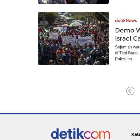
detikNews
Demo Wa
Israel C
Sejumlah warg
di Tepi Bara
Palestina.
Kat