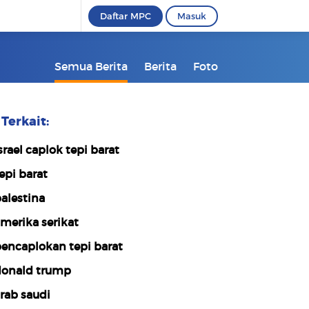
Daftar MPC
Masuk
Semua Berita
Berita
Foto
Terkait:
srael caplok tepi barat
epi barat
alestina
merika serikat
encaplokan tepi barat
onald trump
rab saudi