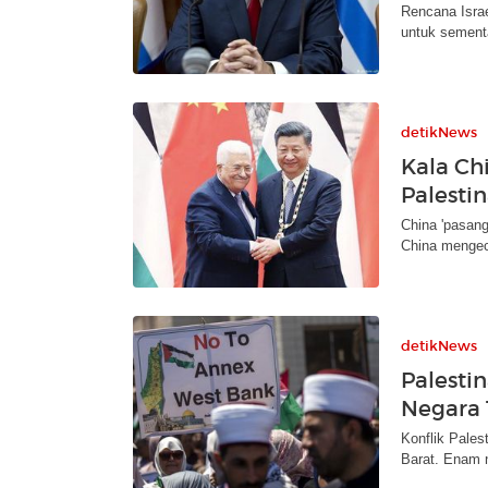
Rencana Israe
untuk sementa
detikNews
Kala Ch
Palesti
China 'pasang
China mengeca
detikNews
Palesti
Negara 
Konflik Pales
Barat. Enam n