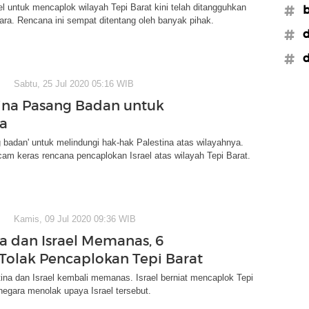
l untuk mencaplok wilayah Tepi Barat kini telah ditangguhkan
#b
ra. Rencana ini sempat ditentang oleh banyak pihak.
#
#d
Sabtu, 25 Jul 2020 05:16 WIB
ina Pasang Badan untuk
na
 badan' untuk melindungi hak-hak Palestina atas wilayahnya.
m keras rencana pencaplokan Israel atas wilayah Tepi Barat.
Kamis, 09 Jul 2020 09:36 WIB
na dan Israel Memanas, 6
Tolak Pencaplokan Tepi Barat
tina dan Israel kembali memanas. Israel berniat mencaplok Tepi
egara menolak upaya Israel tersebut.