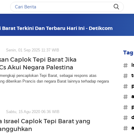
i Barat Terkini Dan Terbaru Hari Ini - Detikcom
Senin, 01 Sep 2025 11:37 WIB
Tag 
kan Caplok Tepi Barat Jika
#i
 Cs Akui Negara Palestina
#t
 mengkaji pencaplokan Tepi Barat, sebagai respons atas
g diberikan Prancis dan negara Barat lainnya terhadap negara
#p
#a
#p
Sabtu, 15 Agu 2020 06:36 WIB
#d
 Israel Caplok Tepi Barat yang
#a
tangguhkan