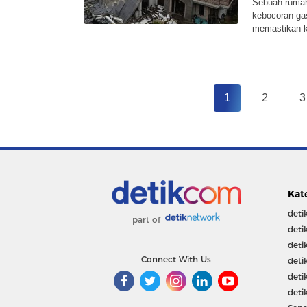
Sebuah rumah
kebocoran ga
memastikan k
1
2
3
Kat
deti
part of
deti
deti
Connect With Us
deti
deti
deti