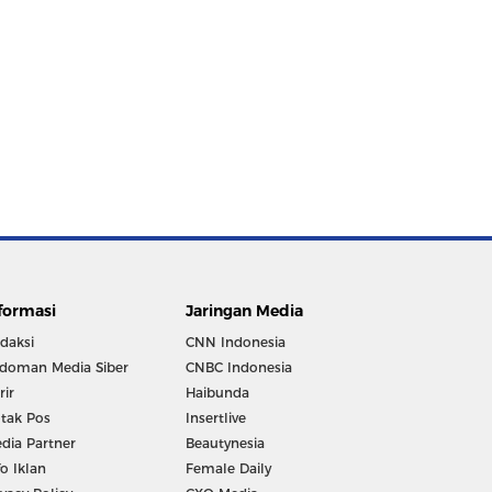
formasi
Jaringan Media
daksi
CNN Indonesia
doman Media Siber
CNBC Indonesia
rir
Haibunda
tak Pos
Insertlive
dia Partner
Beautynesia
fo Iklan
Female Daily