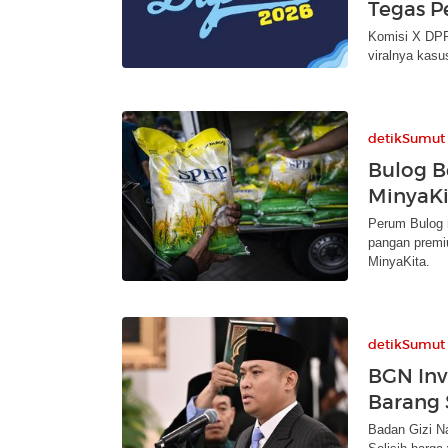
Tegas P
Komisi X DPR
viralnya kasu
detikSumut
Bulog B
MinyaKi
Perum Bulog 
pangan premi
MinyaKita.
detikSumut
BGN Inv
Barang 
Badan Gizi N