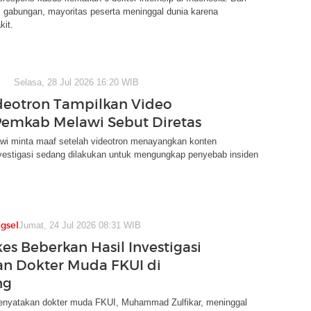
im gabungan, mayoritas peserta meninggal dunia karena
kit.
Selasa, 28 Jul 2026 16:20 WIB
ideotron Tampilkan Video
Pemkab Melawi Sebut Diretas
i minta maaf setelah videotron menayangkan konten
nvestigasi sedang dilakukan untuk mengungkap penyebab insiden
gsel
Jumat, 24 Jul 2026 08:31 WIB
s Beberkan Hasil Investigasi
n Dokter Muda FKUI di
ng
yatakan dokter muda FKUI, Muhammad Zulfikar, meninggal