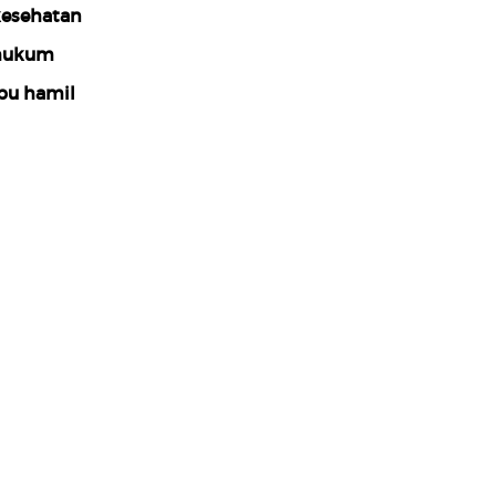
esehatan
hukum
bu hamil