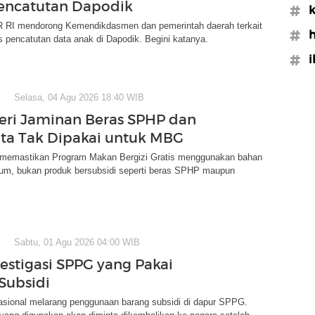
encatutan Dapodik
#k
 RI mendorong Kemendikdasmen dan pemerintah daerah terkait
#
s pencatutan data anak di Dapodik. Begini katanya.
#i
Selasa, 04 Agu 2026 18:40 WIB
eri Jaminan Beras SPHP dan
ta Tak Dipakai untuk MBG
memastikan Program Makan Bergizi Gratis menggunakan bahan
um, bukan produk bersubsidi seperti beras SPHP maupun
Sabtu, 01 Agu 2026 04:00 WIB
estigasi SPPG yang Pakai
Subsidi
asional melarang penggunaan barang subsidi di dapur SPPG.