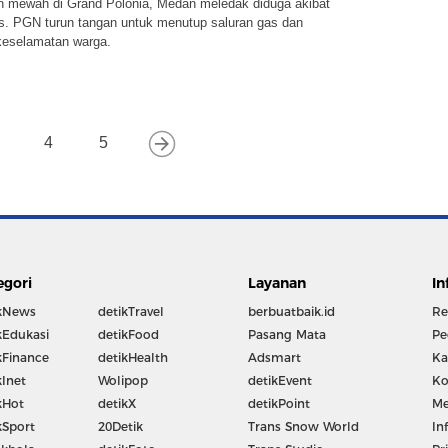
 mewah di Grand Polonia, Medan meledak diduga akibat
s. PGN turun tangan untuk menutup saluran gas dan
eselamatan warga.
4
5
egori
Layanan
In
kNews
detikTravel
berbuatbaik.id
Re
kEdukasi
detikFood
Pasang Mata
Pe
kFinance
detikHealth
Adsmart
Ka
kInet
Wolipop
detikEvent
Ko
kHot
detikX
detikPoint
Me
kSport
20Detik
Trans Snow World
In