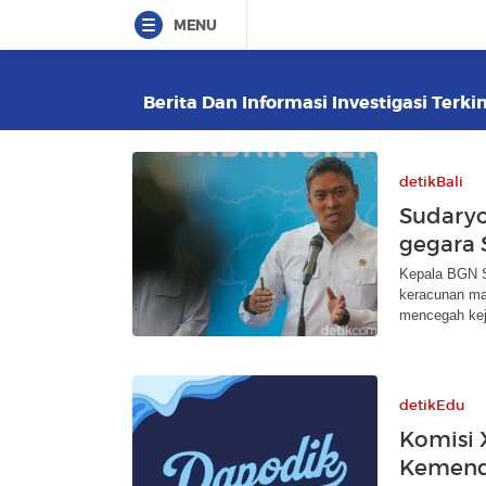
MENU
Berita Dan Informasi Investigasi Terki
detikBali
Sudaryo
gegara 
Kepala BGN S
keracunan ma
mencegah kej
detikEdu
Komisi 
Kemend