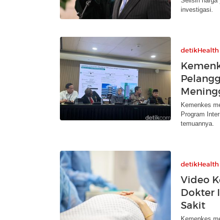
Selisih harga
investigasi.
detikHealth
Kemenk
Pelangg
Mening
Kemenkes men
Program Inter
temuannya.
detikHealth
Video K
Dokter 
Sakit
Kemenkes mere