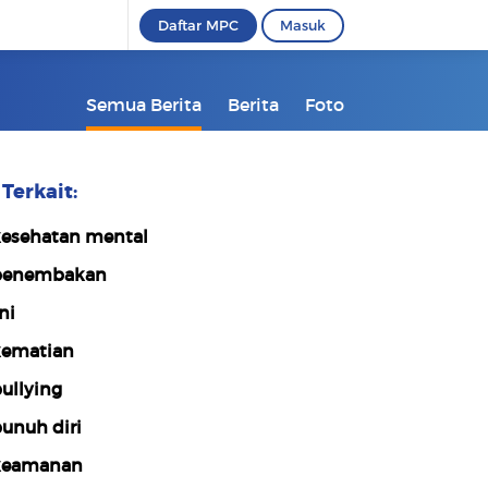
Daftar MPC
Masuk
Semua Berita
Berita
Foto
Terkait:
esehatan mental
penembakan
ni
ematian
ullying
unuh diri
keamanan