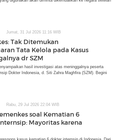
 yang digunakan akan diminta dikembalikan ke negara setelah
Jumat, 31 Jul 2026 11:16 WIB
es: Tak Ditemukan
aran Tata Kelola pada Kasus
galnya dr SZM
yampaikan hasil investigasi atas meninggalnya peserta
nsip Dokter Indonesia, d. Siti Zahra Maghfira (SZM). Begini
Rabu, 29 Jul 2026 22:04 WIB
emenkes soal Kematian 6
Internsip: Mayoritas karena
spons kasus kematian 6 dokter internsip di Indonesia. Dari