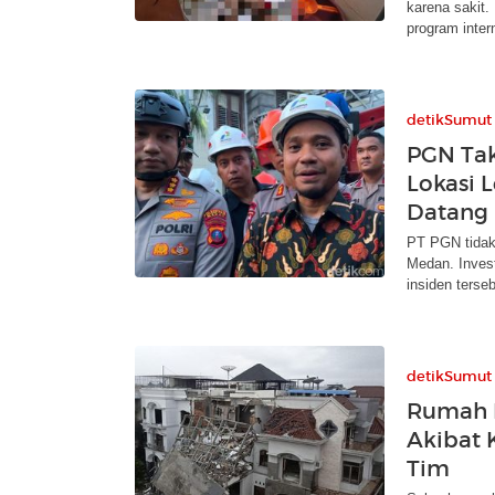
karena sakit.
program inter
detikSumut
PGN Tak
Lokasi 
Datang
PT PGN tidak
Medan. Invest
insiden terseb
detikSumut
Rumah 
Akibat 
Tim