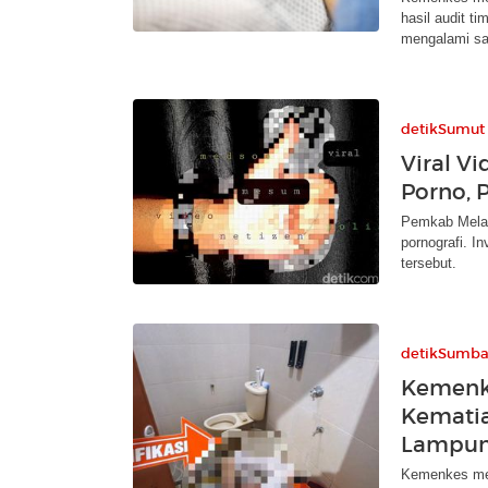
hasil audit t
mengalami sa
detikSumut
Viral V
Porno, 
Pemkab Melaw
pornografi. I
tersebut.
detikSumba
Kemenke
Kematia
Lampu
Kemenkes men