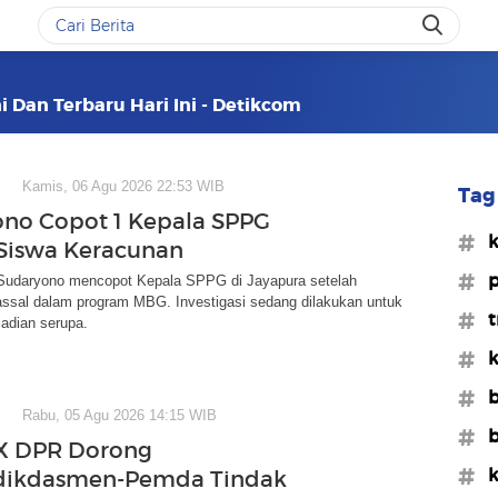
ni Dan Terbaru Hari Ini - Detikcom
Kamis, 06 Agu 2026 22:53 WIB
Tag 
no Copot 1 Kepala SPPG
#k
Siswa Keracunan
#
udaryono mencopot Kepala SPPG di Jayapura setelah
ssal dalam program MBG. Investigasi sedang dilakukan untuk
#t
adian serupa.
#k
#b
Rabu, 05 Agu 2026 14:15 WIB
#b
X DPR Dorong
#
ikdasmen-Pemda Tindak