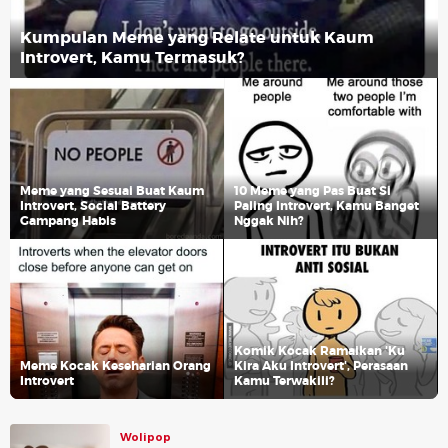
Kumpulan Meme yang Relate untuk Kaum
Introvert, Kamu Termasuk?
Meme yang Sesuai Buat Kaum
10 Meme yang Pas Buat Si
Introvert, Social Battery
Paling Introvert, Kamu Banget
Gampang Habis
Nggak Nih?
Komik Kocak Ramaikan 'Ku
Meme Kocak Keseharian Orang
Kira Aku Introvert', Perasaan
Introvert
Kamu Terwakili?
Wolipop