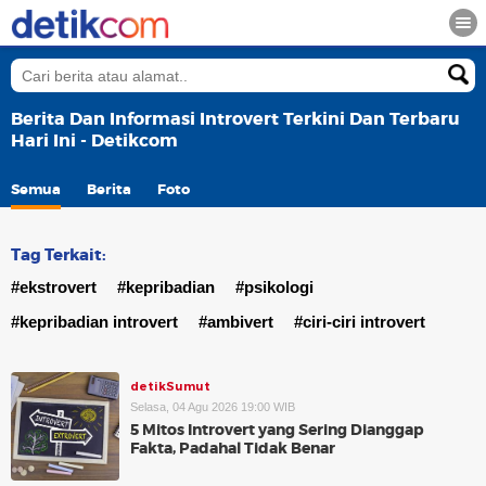
Berita Dan Informasi Introvert Terkini Dan Terbaru
Hari Ini - Detikcom
Semua
Berita
Foto
Tag Terkait:
#ekstrovert
#kepribadian
#psikologi
#kepribadian introvert
#ambivert
#ciri-ciri introvert
detikSumut
Selasa, 04 Agu 2026 19:00 WIB
5 Mitos Introvert yang Sering Dianggap
Fakta, Padahal Tidak Benar