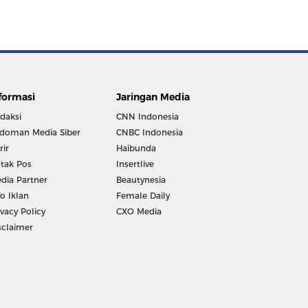
formasi
Jaringan Media
daksi
CNN Indonesia
doman Media Siber
CNBC Indonesia
rir
Haibunda
tak Pos
Insertlive
dia Partner
Beautynesia
fo Iklan
Female Daily
ivacy Policy
CXO Media
sclaimer