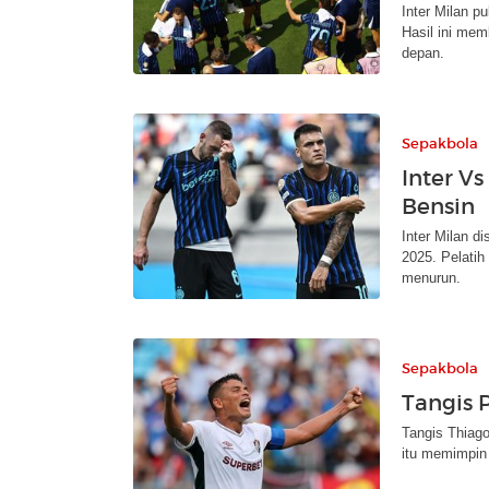
Inter Milan p
Hasil ini mem
depan.
Sepakbola
Inter V
Bensin
Inter Milan d
2025. Pelatih
menurun.
Sepakbola
Tangis 
Tangis Thiago
itu memimpin 