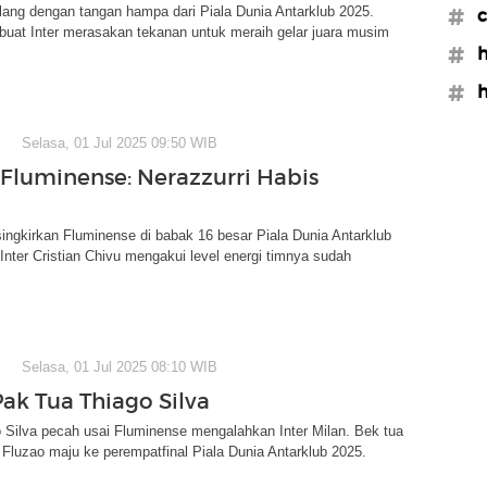
ulang dengan tangan hampa dari Piala Dunia Antarklub 2025.
#c
buat Inter merasakan tekanan untuk meraih gelar juara musim
#h
#h
Selasa, 01 Jul 2025 09:50 WIB
s Fluminense: Nerazzurri Habis
isingkirkan Fluminense di babak 16 besar Piala Dunia Antarklub
 Inter Cristian Chivu mengakui level energi timnya sudah
Selasa, 01 Jul 2025 08:10 WIB
Pak Tua Thiago Silva
 Silva pecah usai Fluminense mengalahkan Inter Milan. Bek tua
Fluzao maju ke perempatfinal Piala Dunia Antarklub 2025.