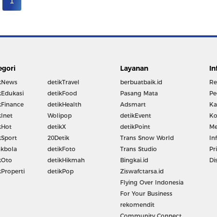
1
egori
Layanan
In
kNews
detikTravel
berbuatbaik.id
Re
kEdukasi
detikFood
Pasang Mata
Pe
kFinance
detikHealth
Adsmart
Ka
kInet
Wolipop
detikEvent
Ko
kHot
detikX
detikPoint
Me
kSport
20Detik
Trans Snow World
In
kbola
detikFoto
Trans Studio
Pr
kOto
detikHikmah
Bingkai.id
Di
kProperti
detikPop
Ziswafctarsa.id
Flying Over Indonesia
For Your Business
rekomendit
Community Connect