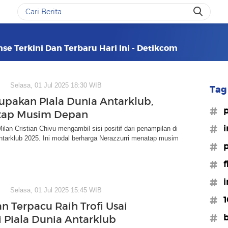
se Terkini Dan Terbaru Hari Ini - Detikcom
Selasa, 01 Jul 2025 18:30 WIB
Tag 
Lupakan Piala Dunia Antarklub,
#p
atap Musim Depan
#i
Milan Cristian Chivu mengambil sisi positif dari penampilan di
ntarklub 2025. Ini modal berharga Nerazzurri menatap musim
#p
#f
#i
Selasa, 01 Jul 2025 15:45 WIB
#1
an Terpacu Raih Trofi Usai
#b
i Piala Dunia Antarklub