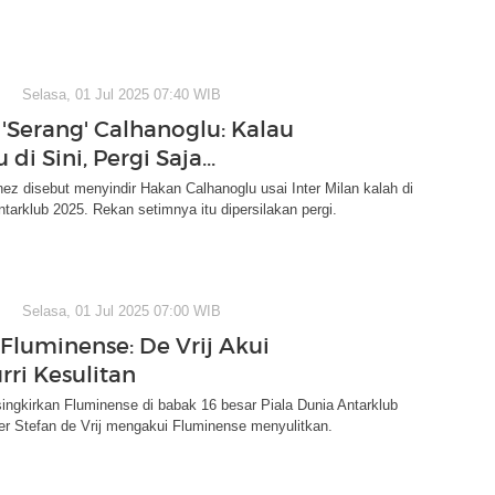
Selasa, 01 Jul 2025 07:40 WIB
 'Serang' Calhanoglu: Kalau
di Sini, Pergi Saja...
nez disebut menyindir Hakan Calhanoglu usai Inter Milan kalah di
ntarklub 2025. Rekan setimnya itu dipersilakan pergi.
Selasa, 01 Jul 2025 07:00 WIB
 Fluminense: De Vrij Akui
rri Kesulitan
isingkirkan Fluminense di babak 16 besar Piala Dunia Antarklub
er Stefan de Vrij mengakui Fluminense menyulitkan.