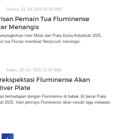
Selasa, 01 Jul 2025 05:30 WIB
risan Pemain Tua Fluminense
nter Menangis
nyingkirkan Inter Milan dari Piala Dunia Antarklub 2025.
in tua Fluzao membuat Nerazzurri menangis.
Sabtu, 28 Jun 2025 15:00 WIB
erekspektasi Fluminense Akan
River Plate
kan berhadapan dengan Fluminense di babak 16 besar Piala
ub 2025. Inter percaya Fluminense akan sesulit laga melawan