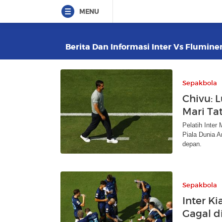
MENU
Berita Dan Informasi Inter Vs Fluminen
Sepakbola
Chivu: 
Mari T
Pelatih Inter 
Piala Dunia A
depan.
Sepakbola
Inter Ki
Gagal d