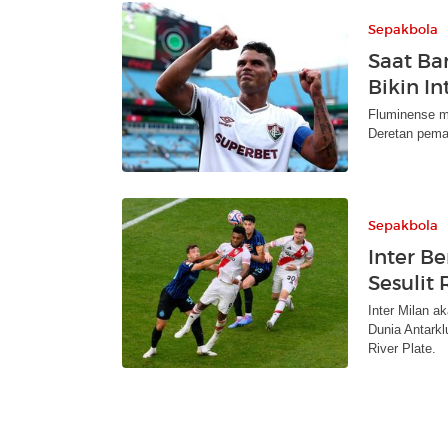
Sepakbola
Saat Ba
Bikin I
Fluminense me
Deretan pema
Sepakbola
Inter B
Sesulit 
Inter Milan a
Dunia Antarkl
River Plate.