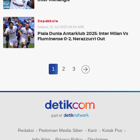
Sepakbola
Selasa, 01 Jul 2025 04:04 WIB
Piala Dunia Antarklub 2025: Inter Milan Vs
Fluminense 0-2, Nerazzurri Out
1
2
3
part of
Redaksi
Pedoman Media Siber
Karir
Kotak Pos
Info Iklan
Privacy Policy
Disclaimer