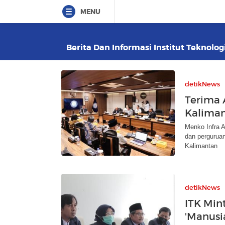
MENU
Berita Dan Informasi Institut Teknolog
detikNews
Terima 
Kaliman
Menko Infra 
dan perguruan
Kalimantan
detikNews
ITK Mint
'Manusi