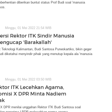
erhentian diberikan buntut status Prof Budi soal 'manusia
sos.
Minggu, 01 Mei 2022 21:54 WIB
ersi Rektor ITK Sindir Manusia
engucap 'Barakallah'
ut Teknologi Kalimantan, Budi Santosa Purwokartiko, bikin geger
di diketahui menyindir pihak yang menutup kepala ala 'manusia
Minggu, 01 Mei 2022 03:50 WIB
ektor ITK Lecehkan Agama,
omisi X DPR Minta Nadiem
ak
X DPR menilai unggahan Rektor ITK Budi Santosa soal
alon penerima LPDP melecehkan norma agama.