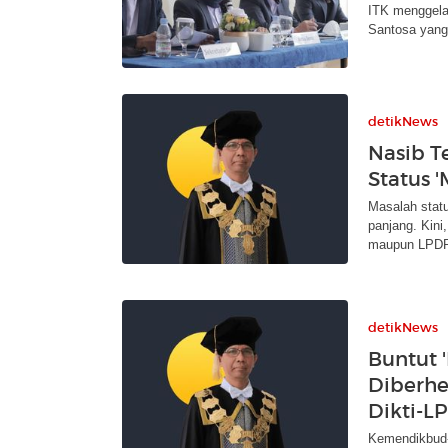
ITK menggelar
Santosa yang 
detikNews
Nasib T
Status 
Masalah statu
panjang. Kini
maupun LPDP
detikNews
Buntut 
Diberhe
Dikti-L
Kemendikbud-