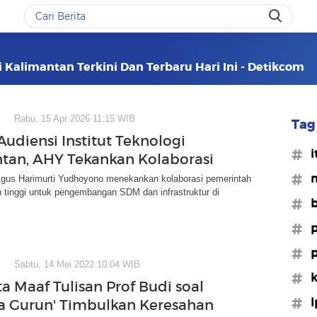
i Kalimantan Terkini Dan Terbaru Hari Ini - Detikcom
Rabu, 15 Apr 2026 11:15 WIB
Tag 
Audiensi Institut Teknologi
#i
tan, AHY Tekankan Kolaborasi
#m
Agus Harimurti Yudhoyono menekankan kolaborasi pemerintah
 tinggi untuk pengembangan SDM dan infrastruktur di
#b
#p
#p
Sabtu, 14 Mei 2022 10:04 WIB
#k
a Maaf Tulisan Prof Budi soal
#l
a Gurun' Timbulkan Keresahan