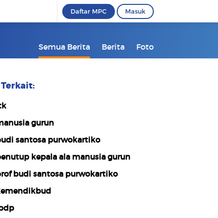
Daftar MPC
Masuk
Semua Berita
Berita
Foto
Terkait:
tk
anusia gurun
udi santosa purwokartiko
enutup kepala ala manusia gurun
rof budi santosa purwokartiko
emendikbud
pdp