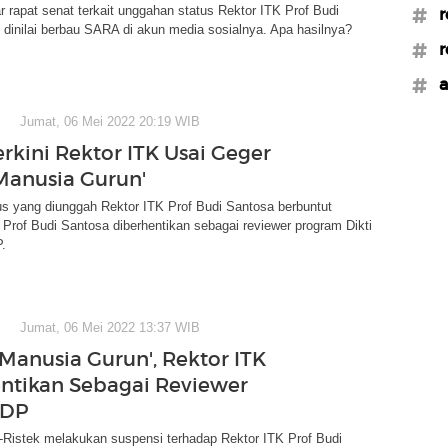
 rapat senat terkait unggahan status Rektor ITK Prof Budi
#r
dinilai berbau SARA di akun media sosialnya. Apa hasilnya?
#r
#a
Jumat, 06 Mei 2022 20:19 WIB
erkini Rektor ITK Usai Geger
'Manusia Gurun'
s yang diunggah Rektor ITK Prof Budi Santosa berbuntut
, Prof Budi Santosa diberhentikan sebagai reviewer program Dikti
.
Jumat, 06 Mei 2022 13:37 WIB
'Manusia Gurun', Rektor ITK
ntikan Sebagai Reviewer
PDP
Ristek melakukan suspensi terhadap Rektor ITK Prof Budi