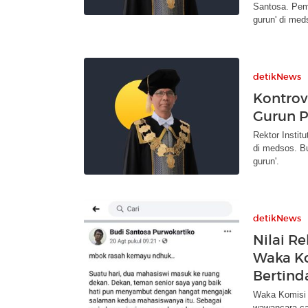
Santosa. Pemb
gurun' di med
detikNews
Kontrov
Gurun P
Rektor Instit
di medsos. Bu
gurun'.
detikNews
Nilai R
Waka K
Bertind
Waka Komisi 
wawancara c