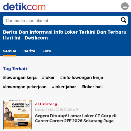
Berita Dan Informasi Info Loker Terkini Dan Terbaru
Hari Ini - Detikcom
Semua
Berita
Foto
Tag Terkait:
#lowongan kerja
#loker
#info lowongan kerja
#lowongan pekerjaan
#loker jabar
#loker bali
detikJateng
Kamis, 21 Mei 2026 12:20 WIB
Segera Ditutup! Lamar Loker CT Corp di
Career Corner JFF 2026 Sekarang Juga