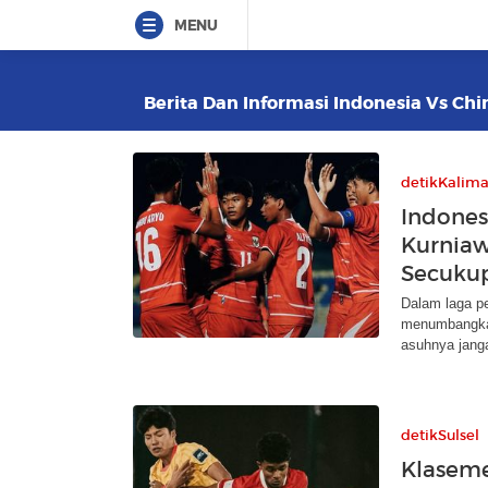
MENU
Berita Dan Informasi Indonesia Vs Chin
detikKalim
Indones
Kurniaw
Secuku
Dalam laga p
menumbangkan
asuhnya janga
detikSulsel
Klaseme