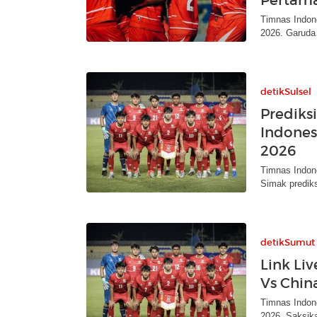
Timnas Indon
2026. Garuda
detikSulsel
Prediks
Indonesi
2026
Timnas Indon
Simak prediks
detikSumut
Link Li
Vs China
Timnas Indon
2026. Saksika