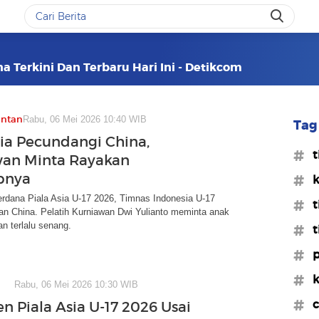
a Terkini Dan Terbaru Hari Ini - Detikcom
antan
Rabu, 06 Mei 2026 10:40 WIB
Tag 
ia Pecundangi China,
#t
an Minta Rayakan
pnya
#k
erdana Piala Asia U-17 2026, Timnas Indonesia U-17
#t
 China. Pelatih Kurniawan Dwi Yulianto meminta anak
n terlalu senang.
#t
#p
#k
Rabu, 06 Mei 2026 10:30 WIB
#c
n Piala Asia U-17 2026 Usai