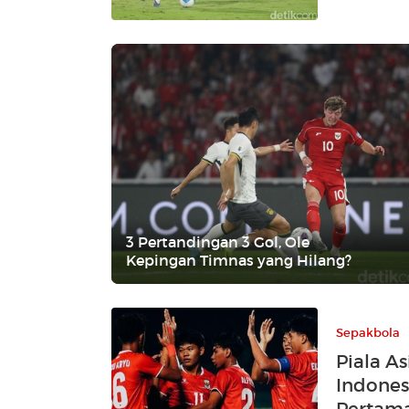
3 Pertandingan 3 Gol, Ole
Kepingan Timnas yang Hilang?
Sepakbola
Piala As
Indones
Pertam