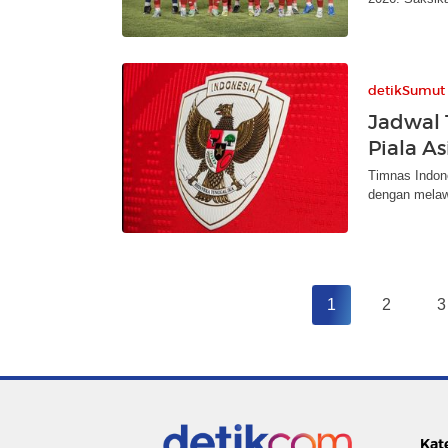
detikSumut
Jadwal 
Piala A
Timnas Indone
dengan melawa
1
2
3
Kat