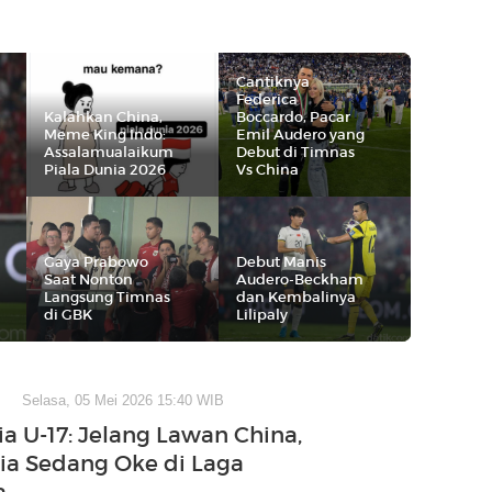
Cantiknya
Federica
Kalahkan China,
Boccardo, Pacar
Meme King Indo:
Emil Audero yang
Assalamualaikum
Debut di Timnas
Piala Dunia 2026
Vs China
Gaya Prabowo
Debut Manis
Saat Nonton
Audero-Beckham
Langsung Timnas
dan Kembalinya
di GBK
Lilipaly
Selasa, 05 Mei 2026 15:40 WIB
ia U-17: Jelang Lawan China,
ia Sedang Oke di Laga
a