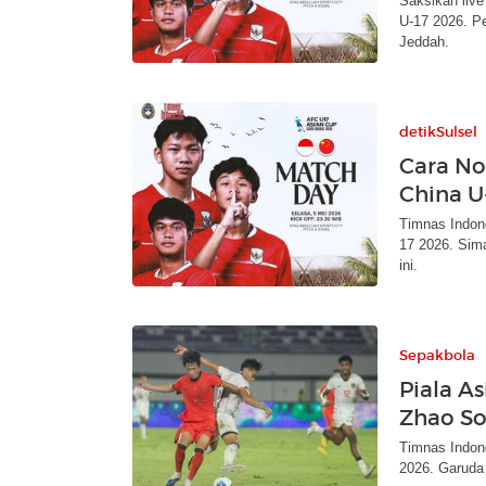
Saksikan live
U-17 2026. Pe
Jeddah.
detikSulsel
Cara No
China U
Timnas Indone
17 2026. Sim
ini.
Sepakbola
Piala A
Zhao So
Timnas Indon
2026. Garud