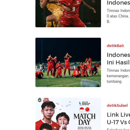
Indone
Timnas Indon
0 atas China
B.
detikBali
Indones
Ini Hasi
Timnas Indon
kemenangan. S
tumbang.
detikSulsel
Link Li
U-17 Vs