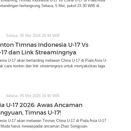
 streaming Timnas Indonesia U-17 vs China U-17 di Piala Asia
rtandingan berlangsung Selasa, 5 Mei, pukul 23.30 WIB di
Selasa, 05 Mei 2026 20:44 WIB
nton Timnas Indonesia U-17 Vs
-17 dan Link Streamingnya
sia U-17 akan bertanding melawan China U-17 di Piala Asia U-
ak cara nonton dan link streamingnya untuk menyaksikan laga
Selasa, 05 Mei 2026 16:40 WIB
sia U-17 2026: Awas Ancaman
ngyuan, Timnas U-17!
esia U-17 akan melawan Timnas China U-17 di Piala Asia U-17
a Muda harus mewaspadai ancaman Zhao Songyuan.