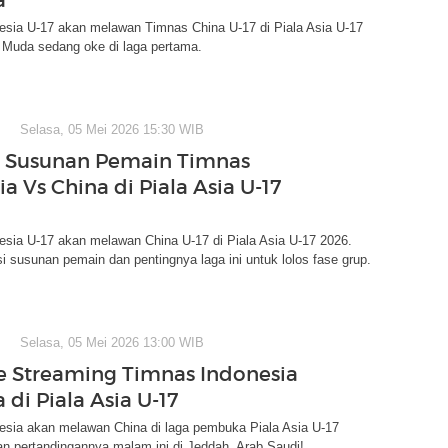
esia U-17 akan melawan Timnas China U-17 di Piala Asia U-17
 Muda sedang oke di laga pertama.
Selasa, 05 Mei 2026 15:30 WIB
i Susunan Pemain Timnas
a Vs China di Piala Asia U-17
esia U-17 akan melawan China U-17 di Piala Asia U-17 2026.
i susunan pemain dan pentingnya laga ini untuk lolos fase grup.
Selasa, 05 Mei 2026 13:00 WIB
ve Streaming Timnas Indonesia
 di Piala Asia U-17
esia akan melawan China di laga pembuka Piala Asia U-17
n pertandingannya malam ini di Jeddah, Arab Saudi!