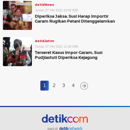
detikNews
Jumat, 07 Okt 2022 18:05 WIB
Diperiksa Jaksa, Susi Harap Importir
Garam Rugikan Petani Ditenggelamkan
detikJatim
Jumat, 07 Okt 2022 12:08 WIB
Terseret Kasus Impor Garam, Susi
Pudjiastuti Diperiksa Kejagung
1
2
3
4
part of