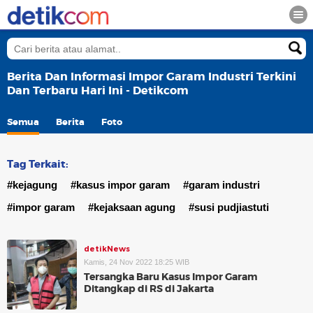
Berita Dan Informasi Impor Garam Industri Terkini
Dan Terbaru Hari Ini - Detikcom
Semua
Berita
Foto
Tag Terkait:
#kejagung
#kasus impor garam
#garam industri
#impor garam
#kejaksaan agung
#susi pudjiastuti
detikNews
Kamis, 24 Nov 2022 18:25 WIB
Tersangka Baru Kasus Impor Garam
Ditangkap di RS di Jakarta