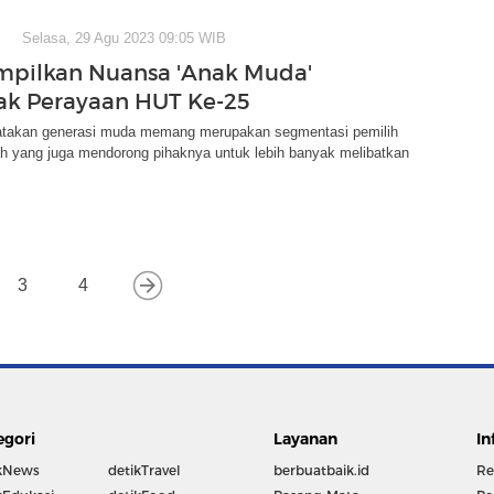
Selasa, 29 Agu 2023 09:05 WIB
pilkan Nuansa 'Anak Muda'
ak Perayaan HUT Ke-25
takan generasi muda memang merupakan segmentasi pemilih
ah yang juga mendorong pihaknya untuk lebih banyak melibatkan
3
4
egori
Layanan
In
kNews
detikTravel
berbuatbaik.id
Re