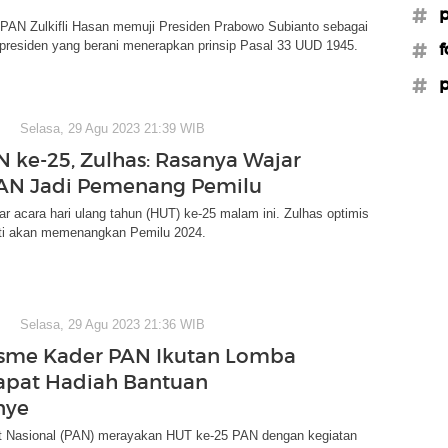
#p
AN Zulkifli Hasan memuji Presiden Prabowo Subianto sebagai
 presiden yang berani menerapkan prinsip Pasal 33 UUD 1945.
#f
#p
Selasa, 29 Agu 2023 21:39 WIB
 ke-25, Zulhas: Rasanya Wajar
AN Jadi Pemenang Pemilu
 acara hari ulang tahun (HUT) ke-25 malam ini. Zulhas optimis
nti akan memenangkan Pemilu 2024.
Selasa, 29 Agu 2023 21:36 WIB
sme Kader PAN Ikutan Lomba
apat Hadiah Bantuan
nye
t Nasional (PAN) merayakan HUT ke-25 PAN dengan kegiatan