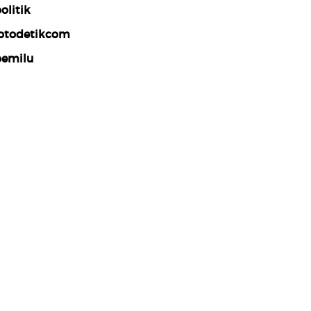
olitik
otodetikcom
emilu