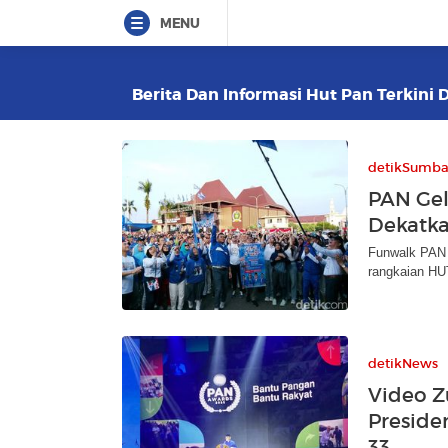
MENU
Berita Dan Informasi Hut Pan Terkini 
detikSumba
PAN Gel
Dekatka
Funwalk PAN k
rangkaian HU
detikNews
Video Z
Preside
33