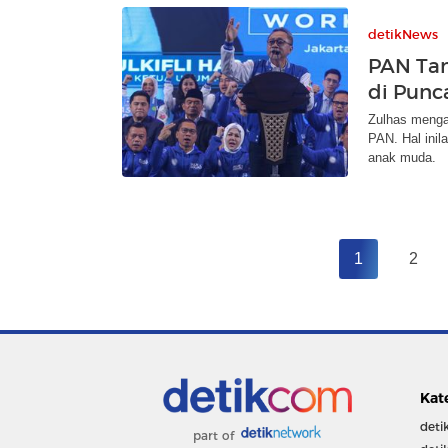
detikNews
PAN Tam
di Punc
Zulhas menga
PAN. Hal inil
anak muda.
1
2
Kat
deti
part of