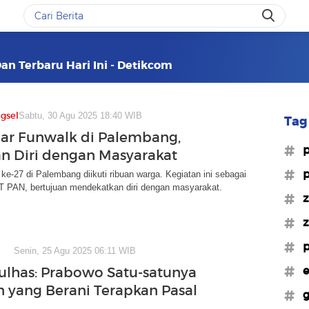
Dan Terbaru Hari Ini - Detikcom
gsel
Sabtu, 30 Agu 2025 18:40 WIB
Tag 
ar Funwalk di Palembang,
#
n Diri dengan Masyarakat
#p
e-27 di Palembang diikuti ribuan warga. Kegiatan ini sebagai
T PAN, bertujuan mendekatkan diri dengan masyarakat.
#z
#z
#p
Senin, 25 Agu 2025 06:11 WIB
#e
ulhas: Prabowo Satu-satunya
n yang Berani Terapkan Pasal
#g