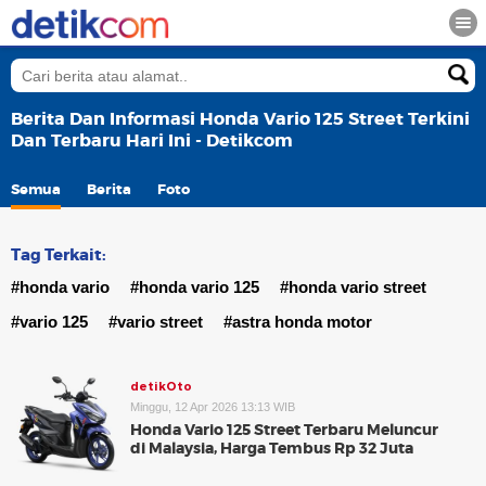
Berita Dan Informasi Honda Vario 125 Street Terkini
Dan Terbaru Hari Ini - Detikcom
Semua
Berita
Foto
Tag Terkait:
#honda vario
#honda vario 125
#honda vario street
#vario 125
#vario street
#astra honda motor
detikOto
Minggu, 12 Apr 2026 13:13 WIB
Honda Vario 125 Street Terbaru Meluncur
di Malaysia, Harga Tembus Rp 32 Juta