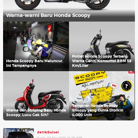
Warna-warni Baru Honda Scoopy
Potret Honda Scoopy Terbaru:
Honda Scoopy Baru Meluncur,
Warna Genit, Konsumsi BBM 59
Ini Tampangnya
Km/Liter
Tampilan Honda Scoopy
Warna dan Striping Baru Honda
Snoopy yang Cuma Dibikin
Scoopy, Lucu Gak Sih?
4.000 Unit
detikSulsel