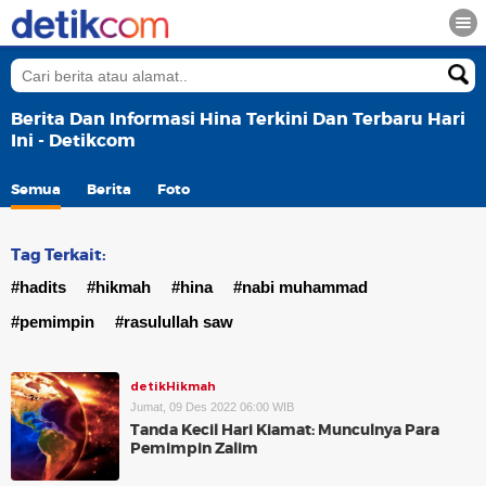
Berita Dan Informasi Hina Terkini Dan Terbaru Hari
Ini - Detikcom
Semua
Berita
Foto
Tag Terkait:
#hadits
#hikmah
#hina
#nabi muhammad
#pemimpin
#rasulullah saw
detikHikmah
Jumat, 09 Des 2022 06:00 WIB
Tanda Kecil Hari Kiamat: Munculnya Para
Pemimpin Zalim