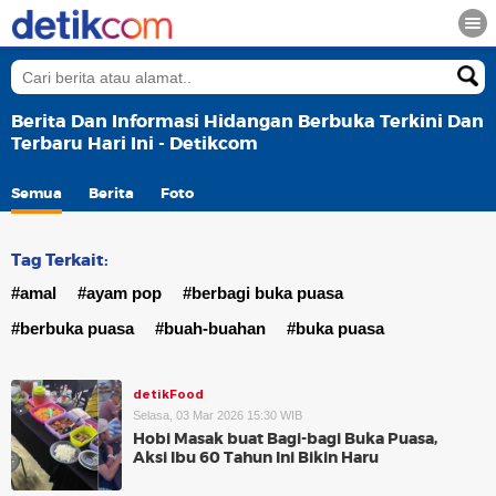
Berita Dan Informasi Hidangan Berbuka Terkini Dan
Terbaru Hari Ini - Detikcom
Semua
Berita
Foto
Tag Terkait:
#amal
#ayam pop
#berbagi buka puasa
#berbuka puasa
#buah-buahan
#buka puasa
detikFood
Selasa, 03 Mar 2026 15:30 WIB
Hobi Masak buat Bagi-bagi Buka Puasa,
Aksi Ibu 60 Tahun Ini Bikin Haru