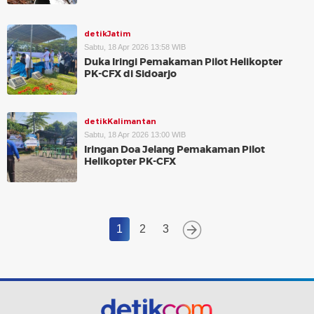
detikJatim
Sabtu, 18 Apr 2026 13:58 WIB
Duka Iringi Pemakaman Pilot Helikopter
PK-CFX di Sidoarjo
detikKalimantan
Sabtu, 18 Apr 2026 13:00 WIB
Iringan Doa Jelang Pemakaman Pilot
Helikopter PK-CFX
1
2
3