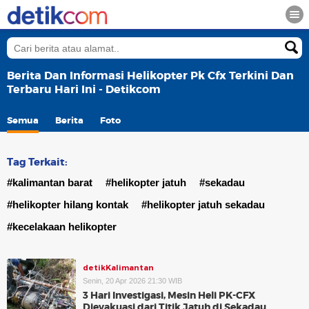
Berita Dan Informasi Helikopter Pk Cfx Terkini Dan
Terbaru Hari Ini - Detikcom
Semua
Berita
Foto
Tag Terkait:
#kalimantan barat
#helikopter jatuh
#sekadau
#helikopter hilang kontak
#helikopter jatuh sekadau
#kecelakaan helikopter
detikKalimantan
Senin, 20 Apr 2026 21:30 WIB
3 Hari Investigasi, Mesin Heli PK-CFX
Dievakuasi dari Titik Jatuh di Sekadau