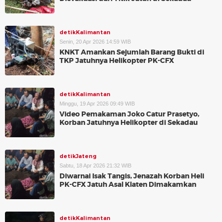
detikKalimantan
Senin, 20 Apr 2026 14:59 WIB
KNKT Amankan Sejumlah Barang Bukti di
TKP Jatuhnya Helikopter PK-CFX
detikKalimantan
Minggu, 19 Apr 2026 09:49 WIB
Video Pemakaman Joko Catur Prasetyo,
Korban Jatuhnya Helikopter di Sekadau
detikJateng
Sabtu, 18 Apr 2026 21:32 WIB
Diwarnai Isak Tangis, Jenazah Korban Heli
PK-CFX Jatuh Asal Klaten Dimakamkan
detikKalimantan