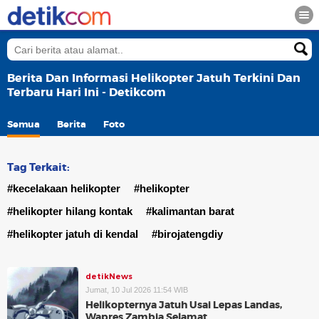
Berita Dan Informasi Helikopter Jatuh Terkini Dan
Terbaru Hari Ini - Detikcom
Semua
Berita
Foto
Tag Terkait:
#kecelakaan helikopter
#helikopter
#helikopter hilang kontak
#kalimantan barat
#helikopter jatuh di kendal
#birojatengdiy
detikNews
Jumat, 10 Jul 2026 11:54 WIB
Helikopternya Jatuh Usai Lepas Landas,
Wapres Zambia Selamat