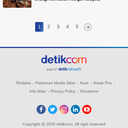
1
2
3
4
5
part of
Redaksi
Pedoman Media Siber
Karir
Kotak Pos
Info Iklan
Privacy Policy
Disclaimer
Copyright @ 2026 detikcom, All right reserved