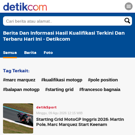
Berita Dan Informasi Hasil Kualifikasi Terkini Dan
Terbaru Hari Ini - Detikcom
Semua
Berita
Foto
Tag Terkait:
#marc marquez
#kualifikasi motogp
#pole position
#balapan motogp
#starting grid
#francesco bagnaia
detikSport
Minggu, 09 Agu 2026 12:15 WIB
Starting Grid MotoGP Inggris 2026: Martin
Pole, Marc Marquez Start Keenam