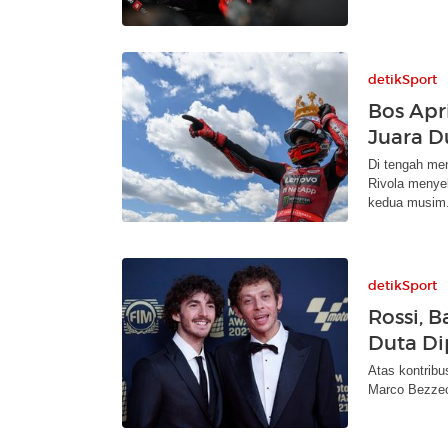
detikSport
Bos Apri
Juara D
Di tengah men
Rivola menyeb
kedua musim
detikSport
Rossi, 
Duta Di
Atas kontribu
Marco Bezzecc