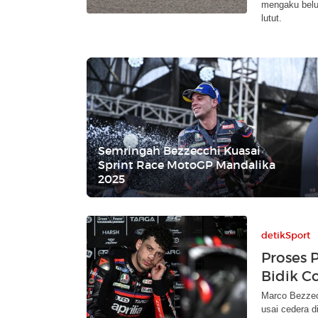
mengaku belum
lutut.
Semringah Bezzecchi Kuasai
Sprint Race MotoGP Mandalika
2025
detikSport
Proses 
Bidik C
Marco Bezzec
usai cedera 