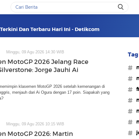
Terkini Dan Terbaru Hari Ini - Detikcom
Minggu, 09 Agu 2026 14:30 WIB
Tag 
n MotoGP 2026 Jelang Race
#
ilverstone: Jorge Jauhi Ai
#m
 memimpin klasemen MotoGP 2026 setelah kemenangan di
#f
nggris, menjauh dari Ai Ogura dengan 17 poin. Siapakah yang
a?
#m
#m
#m
Minggu, 09 Agu 2026 10:15 WIB
#j
n MotoGP 2026: Martin