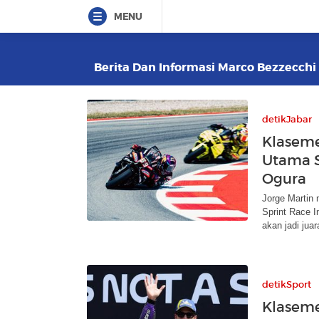
MENU
Berita Dan Informasi Marco Bezzecchi 
detikJabar
Klaseme
Utama S
Ogura
Jorge Martin
Sprint Race I
akan jadi juar
detikSport
Klaseme