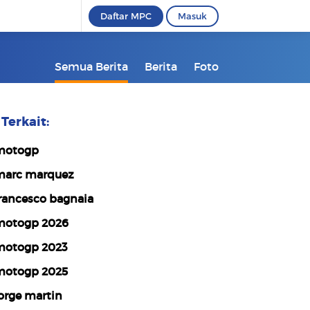
Daftar MPC
Masuk
Semua Berita
Berita
Foto
Terkait:
motogp
arc marquez
rancesco bagnaia
otogp 2026
otogp 2023
otogp 2025
orge martin