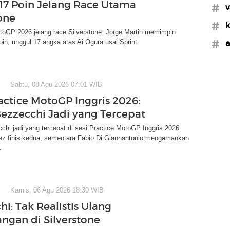
17 Poin Jelang Race Utama
#v
one
#k
oGP 2026 jelang race Silverstone: Jorge Martin memimpin
in, unggul 17 angka atas Ai Ogura usai Sprint.
#a
Sabtu, 08 Agu 2026 07:01 WIB
ractice MotoGP Inggris 2026:
ezzecchi Jadi yang Tercepat
hi jadi yang tercepat di sesi Practice MotoGP Inggris 2026.
ez finis kedua, sementara Fabio Di Giannantonio mengamankan
.
Kamis, 06 Agu 2026 18:30 WIB
i: Tak Realistis Ulang
gan di Silverstone