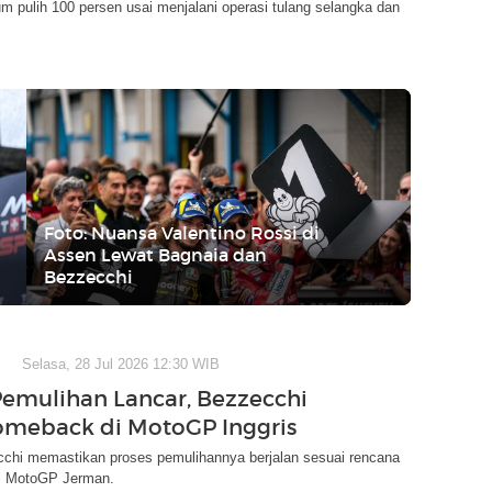
 pulih 100 persen usai menjalani operasi tulang selangka dan
Foto: Nuansa Valentino Rossi di
Assen Lewat Bagnaia dan
Bezzecchi
Selasa, 28 Jul 2026 12:30 WIB
Pemulihan Lancar, Bezzecchi
omeback di MotoGP Inggris
chi memastikan proses pemulihannya berjalan sesuai rencana
di MotoGP Jerman.