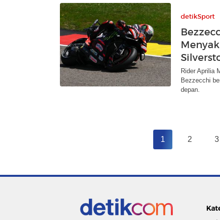
detikSport
Bezzecch
Menyaki
Silverst
Rider Aprilia
Bezzecchi ber
depan.
1
2
3
Kat