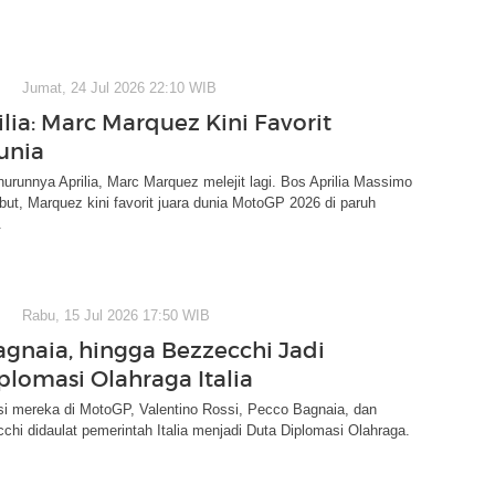
Jumat, 24 Jul 2026 22:10 WIB
lia: Marc Marquez Kini Favorit
unia
urunnya Aprilia, Marc Marquez melejit lagi. Bos Aprilia Massimo
ut, Marquez kini favorit juara dunia MotoGP 2026 di paruh
.
Rabu, 15 Jul 2026 17:50 WIB
Bagnaia, hingga Bezzecchi Jadi
plomasi Olahraga Italia
si mereka di MotoGP, Valentino Rossi, Pecco Bagnaia, dan
hi didaulat pemerintah Italia menjadi Duta Diplomasi Olahraga.