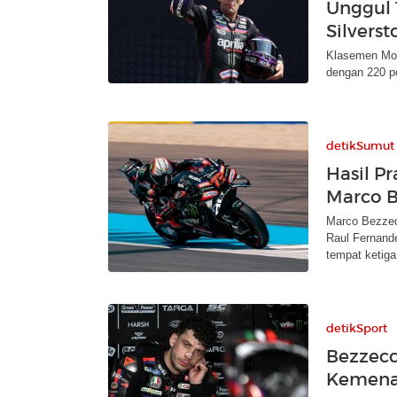
Unggul 
Silverst
Klasemen Mot
dengan 220 po
detikSumut
Hasil P
Marco B
Marco Bezzecc
Raul Fernand
tempat ketiga
detikSport
Bezzecch
Kemenan