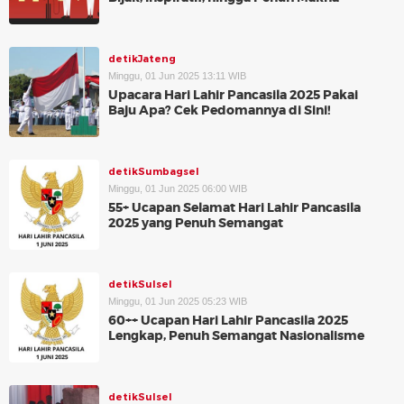
detikJateng
Minggu, 01 Jun 2025 13:11 WIB
Upacara Hari Lahir Pancasila 2025 Pakai
Baju Apa? Cek Pedomannya di Sini!
detikSumbagsel
Minggu, 01 Jun 2025 06:00 WIB
55+ Ucapan Selamat Hari Lahir Pancasila
2025 yang Penuh Semangat
detikSulsel
Minggu, 01 Jun 2025 05:23 WIB
60++ Ucapan Hari Lahir Pancasila 2025
Lengkap, Penuh Semangat Nasionalisme
detikSulsel