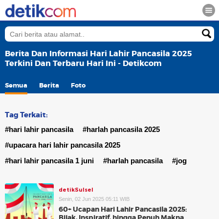
Berita Dan Informasi Hari Lahir Pancasila 2025
Terkini Dan Terbaru Hari Ini - Detikcom
Semua
Berita
Foto
Tag Terkait:
#hari lahir pancasila
#harlah pancasila 2025
#upacara hari lahir pancasila 2025
#hari lahir pancasila 1 juni
#harlah pancasila
#jog
detikSulsel
Senin, 02 Jun 2025 05:11 WIB
60+ Ucapan Hari Lahir Pancasila 2025:
Bijak, Inspiratif, hingga Penuh Makna