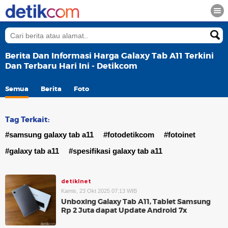
Berita Dan Informasi Harga Galaxy Tab A11 Terkini
Dan Terbaru Hari Ini - Detikcom
Semua
Berita
Foto
Tag Terkait:
#samsung galaxy tab a11
#fotodetikcom
#fotoinet
#galaxy tab a11
#spesifikasi galaxy tab a11
detikInet
Kamis, 23 Okt 2025 07:13 WIB
Unboxing Galaxy Tab A11, Tablet Samsung
Rp 2 Juta dapat Update Android 7x