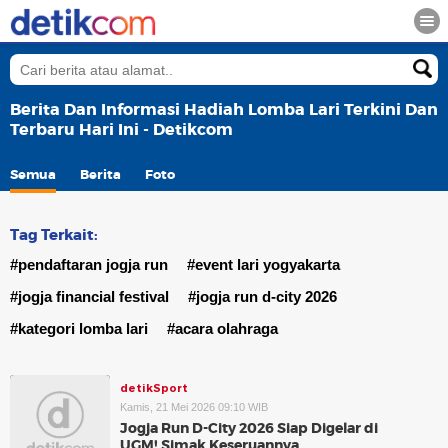
Berita Dan Informasi Hadiah Lomba Lari Terkini Dan
Terbaru Hari Ini - Detikcom
Semua
Berita
Foto
Tag Terkait:
#pendaftaran jogja run
#event lari yogyakarta
#jogja financial festival
#jogja run d-city 2026
#kategori lomba lari
#acara olahraga
detikSport
Kamis, 21 Mei 2026 09:10 WIB
Jogja Run D-City 2026 Siap Digelar di
UGM! Simak Keseruannya