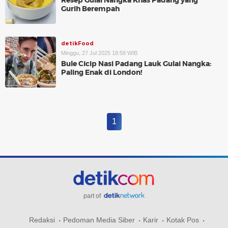
Resep Gulai Nangka Khas Padang yang
Gurih Berempah
detikFood
Minggu, 27 Jul 2025 18:58 WIB
Bule Cicip Nasi Padang Lauk Gulai Nangka:
Paling Enak di London!
1
part of
Redaksi
Pedoman Media Siber
Karir
Kotak Pos