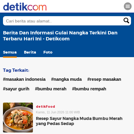
Berita Dan Informasi Gulai Nangka Terkini Dan
Terbaru Hari Ini - Detikcom
Semua
Berita
Foto
Tag Terkait:
#masakan indonesia
#nangka muda
#resep masakan
#sayur gurih
#bumbu merah
#bumbu rempah
detikFood
Kamis, 11 Jun 2026 11:00 WIB
Resep Sayur Nangka Muda Bumbu Merah
yang Pedas Sedap