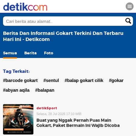
Berita Dan Informasi Gokart Terkini Dan Terbaru
Hari Ini - Detikcom
Semua
Berita
Foto
Tag Terkait:
#barcode gokart
#sentul
#balap gokart cilik
#gokar
#abyan aqila
#balapan
detikSport
Selasa, 28 Jul 2026 17:10 WIB
Buat yang Nggak Pernah Puas Main
Gokart, Paket Bermain Ini Wajib Dicoba