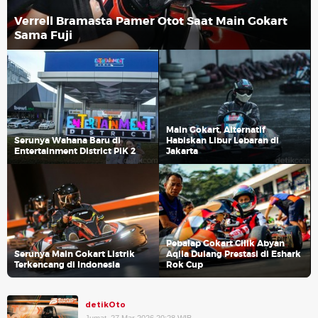
Verrell Bramasta Pamer Otot Saat Main Gokart
Sama Fuji
Main Gokart, Alternatif
Serunya Wahana Baru di
Habiskan Libur Lebaran di
Entertainment District PIK 2
Jakarta
Pebalap Gokart Cilik Abyan
Serunya Main Gokart Listrik
Aqila Dulang Prestasi di Eshark
Terkencang di Indonesia
Rok Cup
detikOto