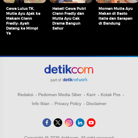
Gewa Lulus TK,
Hebat! Gewa Putri
Momen Mutia Ayu
Mutia Ayu Ajak ke
Glenn Fredly dan
Makan di Resto
Makam Glenn
Mutia Ayu Gak
Italia dan Sarapan
Fredly: Ayah
Drama Bangun
di Bandung
Datang ke Mimpi
Sahur
Ya
part of
Redaksi
Pedoman Media Siber
Karir
Kotak Pos
Info Iklan
Privacy Policy
Disclaimer
Copyright @ 2026 detikcom, All right reserved