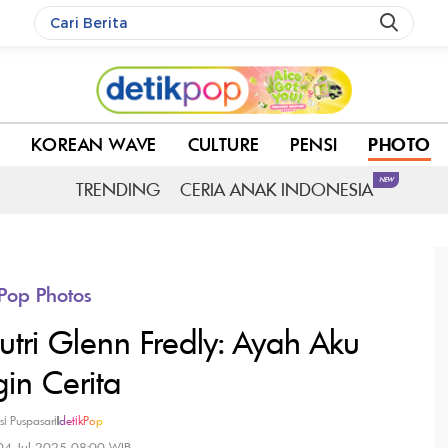
in Cerita
C
KOREAN WAVE
CULTURE
PENSI
PHOTO
NEW
TRENDING
CERIA ANAK INDONESIA
Pop Photos
ri Glenn Fredly: Ayah Aku
gin Cerita
si Puspasari
|
detikPop
 04 Jul 2025 08:00 WIB