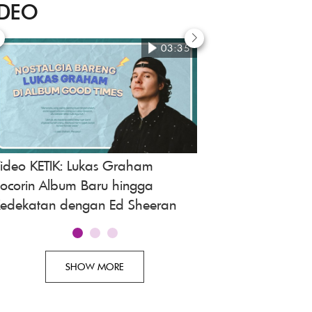
IDEO
03:35
ideo KETIK: Lukas Graham
Mawar de Jongh Fu
ocorin Album Baru hingga
Akting Anak-anak
edekatan dengan Ed Sheeran
SHOW MORE