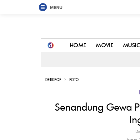
MENU
Senandung Gewa Putri Glenn Fredly: Ayah Aku Ing
HOME
MOVIE
MUSI
DETIKPOP
FOTO
Senandung Gewa Put
In
De
Jumat,