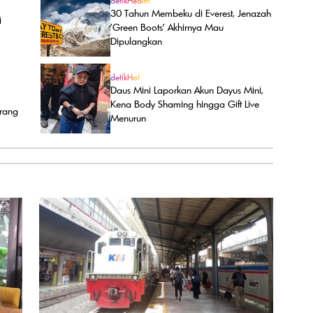
detikHealth
30 Tahun Membeku di Everest, Jenazah
i
'Green Boots' Akhirnya Mau
Dipulangkan
detikHot
Daus Mini Laporkan Akun Dayus Mini,
Kena Body Shaming hingga Gift Live
Orang
Menurun