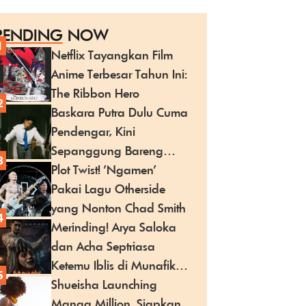
RENDING
NOW
1
Netflix Tayangkan Film
Anime Terbesar Tahun Ini:
The Ribbon Hero
2
Baskara Putra Dulu Cuma
Pendengar, Kini
Sepanggung Bareng
3
PWG
Plot Twist! 'Ngamen'
Pakai Lagu Otherside
yang Nonton Chad Smith
4
Merinding! Arya Saloka
dan Acha Septriasa
Ketemu Iblis di Munafik:
5
Melawan Iblis
Shueisha Launching
Manga Million, Siapkan