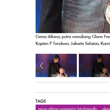
Gewa Atlana, putra mendiang Glenn Fred
Kapten P Tendean, Jakarta Selatan, Kam
TAGS
gewa atlana syamayim latuihamallo
glen