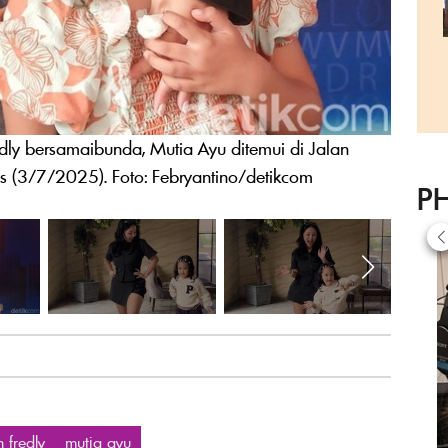
ly bersamaibunda, Mutia Ayu ditemui di Jalan
is (3/7/2025). Foto: Febryantino/detikcom
P
n fredly
mutia ayu