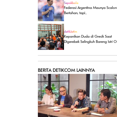
Sepakbola
Federasi Argentina Maunya Scalon
Bertahan, tapi...
detikJatim
Kepanikan Duda di Gresik Saat
Digerebek Selingkuh Bareng Istri 
BERITA DETIKCOM LAINNYA