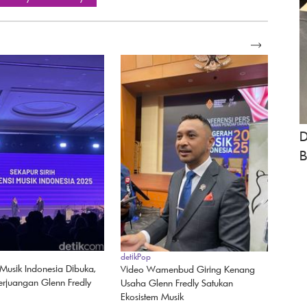
SELENGKAPNYA
D
B
detikPop
 Musik Indonesia Dibuka,
Video Wamenbud Giring Kenang
erjuangan Glenn Fredly
Usaha Glenn Fredly Satukan
Ekosistem Musik