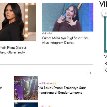
V
detikHot
Curhat Mutia Ayu Rugi Besar Usai
Akun Instagram Diretas
Naik Pitam Disebut
Uang Glenn Fredly
V
B
K
SELENGKAPNYA
detikSumbagsel
a:
Pria Tewas Ditusuk Temannya Saat
Nongkrong di Bandar Lampung