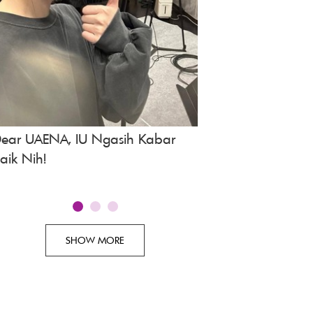
ear UAENA, IU Ngasih Kabar
Spoiler Drakor A Bo
aik Nih!
Episode 3, Tayang 
SHOW MORE