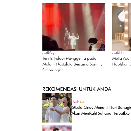
detikPop
detikHot
Tennis Indoor Menggema pada
Mutia Ayu 
Malam Nostalgia Bersama Sammy
Habiskan 
Simorangkir
REKOMENDASI UNTUK ANDA
detikHot
Gisela Cindy Menanti Hari Bahagi
Akan Menikahi Sahabat Terbaikku