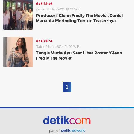
detikHot
Kamis, 25 Jan 2024 10:21 WIB
Produseri 'Glenn Fredly The Movie', Daniel
Mananta Merinding Tonton Teaser-nya
detikHot
Rabu, 24 Jan 2024 21:00 WIB
Tangis Mutia Ayu Saat Lihat Poster 'Glenn
Fredly The Movie'
1
part of