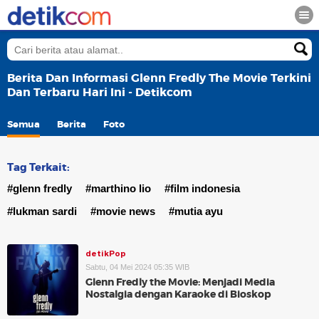
Berita Dan Informasi Glenn Fredly The Movie Terkini
Dan Terbaru Hari Ini - Detikcom
Semua
Berita
Foto
Tag Terkait:
#glenn fredly
#marthino lio
#film indonesia
#lukman sardi
#movie news
#mutia ayu
detikPop
Sabtu, 04 Mei 2024 05:35 WIB
Glenn Fredly the Movie: Menjadi Media
Nostalgia dengan Karaoke di Bioskop