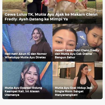
Gewa Lulus TK, Mutia Ayu Ajak ke Makam Glenn
Fredly: Ayah Datang ke Mimpi Ya
Hebat! Gewa Putri Glenn Fredly
Hati-hati! Akun IG dan Nomor
dan Mutia Ayu Gak Drama
WhatsApp Mutia Ayu Diretas
Bangun Sahur
Mutia Ayu Operasi Hidung
Mutia Ayu Soal Hidup Jadi
Keempat Kali, Ini Alasan
Single Mom: Sangat
Utamanya
Menyenangkan!