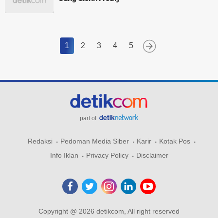
1
2
3
4
5
part of
Redaksi
Pedoman Media Siber
Karir
Kotak Pos
Info Iklan
Privacy Policy
Disclaimer
Copyright @ 2026 detikcom, All right reserved