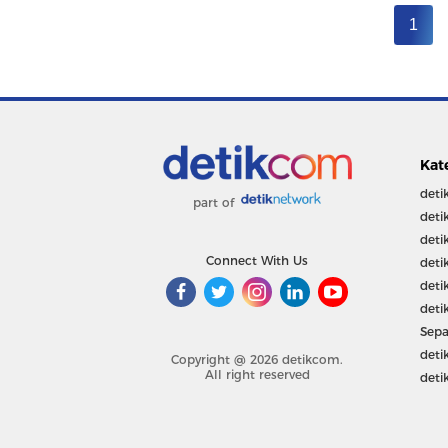
1
Kat
deti
part of
deti
deti
Connect With Us
deti
deti
deti
Sepa
deti
Copyright @ 2026 detikcom.
All right reserved
deti