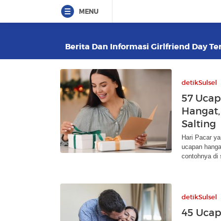
MENU
Berita Dan Informasi Girlfriend Day Te
detikSulsel
57 Ucap
Hangat,
Salting
Hari Pacar y
ucapan hanga
contohnya di s
detikSulsel
45 Ucap