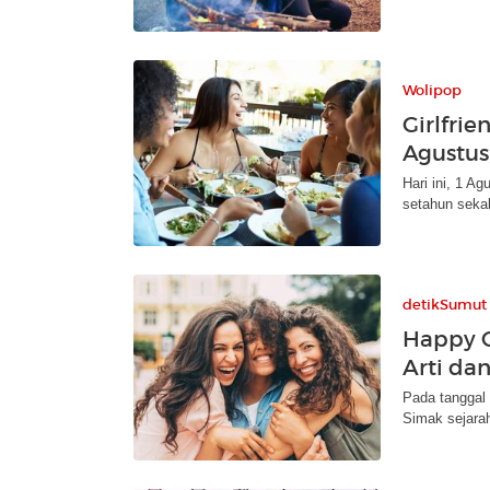
Wolipop
Girlfrie
Agustus
Hari ini, 1 A
setahun sekal
detikSumut
Happy G
Arti da
Pada tanggal
Simak sejarah