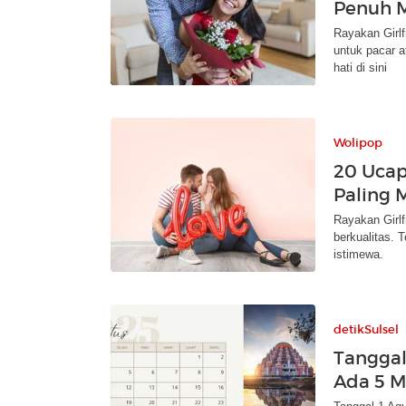
Penuh M
Rayakan Girlf
untuk pacar 
hati di sini
Wolipop
20 Ucap
Paling 
Rayakan Girl
berkualitas.
istimewa.
detikSulsel
Tanggal
Ada 5 M