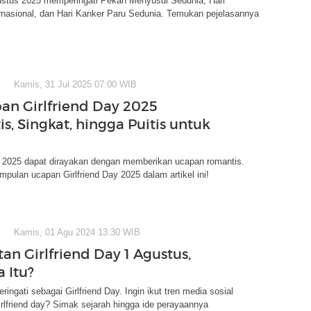
ustus 2025 memperingati Pekan Menyusui Sedunia, Hari
ernasional, dan Hari Kanker Paru Sedunia. Temukan pejelasannya
Kamis, 31 Jul 2025 07:00 WIB
an Girlfriend Day 2025
s, Singkat, hingga Puitis untuk
ay 2025 dapat dirayakan dengan memberikan ucapan romantis.
pulan ucapan Girlfriend Day 2025 dalam artikel ini!
Kamis, 01 Agu 2024 13:30 WIB
an Girlfriend Day 1 Agustus,
 Itu?
ringati sebagai Girlfriend Day. Ingin ikut tren media sosial
lfriend day? Simak sejarah hingga ide perayaannya