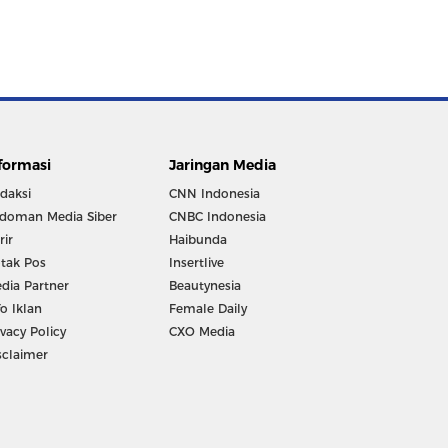
formasi
Jaringan Media
daksi
CNN Indonesia
doman Media Siber
CNBC Indonesia
rir
Haibunda
tak Pos
Insertlive
dia Partner
Beautynesia
fo Iklan
Female Daily
ivacy Policy
CXO Media
sclaimer