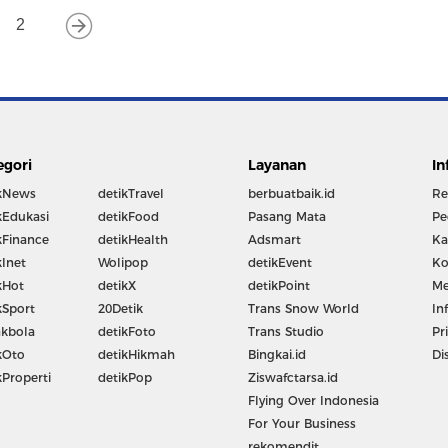
2
egori
Layanan
In
kNews
detikTravel
berbuatbaik.id
Re
kEdukasi
detikFood
Pasang Mata
Pe
kFinance
detikHealth
Adsmart
Ka
kInet
Wolipop
detikEvent
Ko
kHot
detikX
detikPoint
Me
kSport
20Detik
Trans Snow World
In
kbola
detikFoto
Trans Studio
Pr
kOto
detikHikmah
Bingkai.id
Di
kProperti
detikPop
Ziswafctarsa.id
Flying Over Indonesia
For Your Business
rekomendit