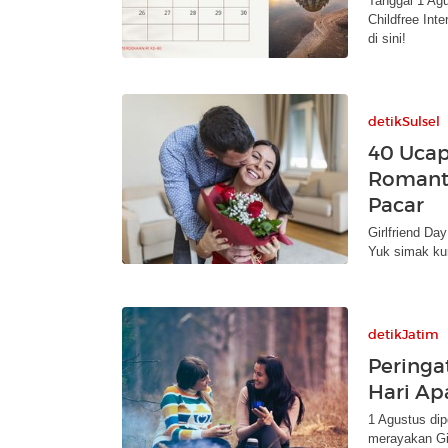
Tanggal 1 Ag
Childfree Int
di sini!
detikSulsel
40 Ucap
Romanti
Pacar
Girlfriend D
Yuk simak kum
detikJatim
Peringat
Hari Apa
1 Agustus dipe
merayakan Gir