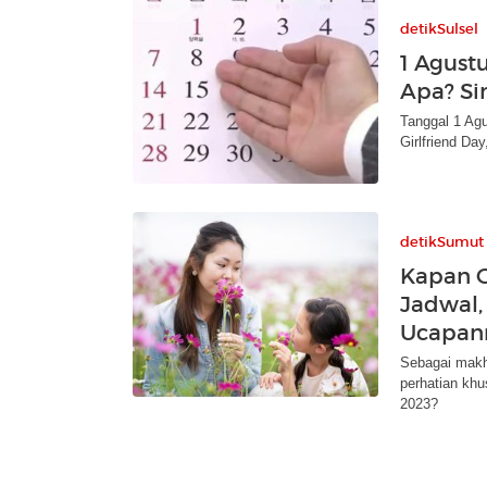
detikSulsel
1 Agust
Apa? Si
Tanggal 1 Agu
Girlfriend Da
detikSumut
Kapan Gi
Jadwal,
Ucapan
Sebagai makh
perhatian khu
2023?