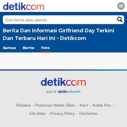
Berita Dan Informasi Girlfriend Day Terkini
Dan Terbaru Hari Ini - Detikcom
Semua
Berita
Foto
part of
Redaksi
Pedoman Media Siber
Karir
Kotak Pos
Info Iklan
Privacy Policy
Disclaimer