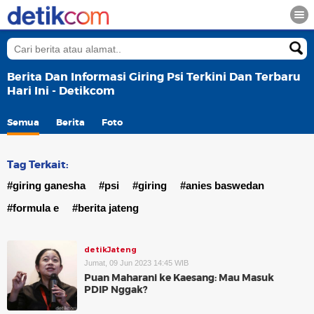
Berita Dan Informasi Giring Psi Terkini Dan Terbaru
Hari Ini - Detikcom
Semua
Berita
Foto
Tag Terkait:
#giring ganesha
#psi
#giring
#anies baswedan
#formula e
#berita jateng
detikJateng
Jumat, 09 Jun 2023 14:45 WIB
Puan Maharani ke Kaesang: Mau Masuk
PDIP Nggak?