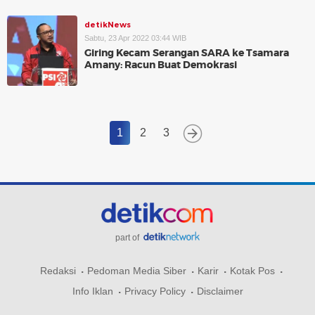
detikNews
Sabtu, 23 Apr 2022 03:44 WIB
Giring Kecam Serangan SARA ke Tsamara
Amany: Racun Buat Demokrasi
1
2
3
part of
Redaksi
Pedoman Media Siber
Karir
Kotak Pos
Info Iklan
Privacy Policy
Disclaimer