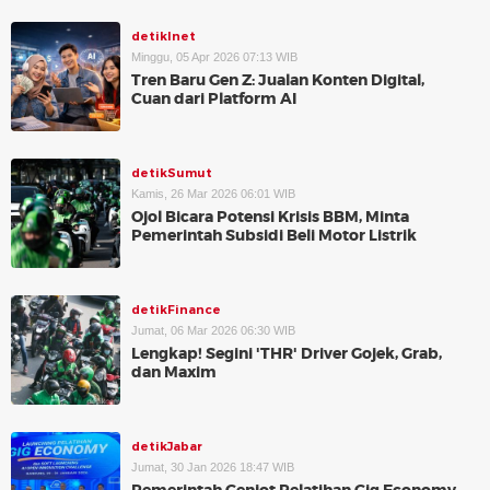
detikInet
Minggu, 05 Apr 2026 07:13 WIB
Tren Baru Gen Z: Jualan Konten Digital,
Cuan dari Platform AI
detikSumut
Kamis, 26 Mar 2026 06:01 WIB
Ojol Bicara Potensi Krisis BBM, Minta
Pemerintah Subsidi Beli Motor Listrik
detikFinance
Jumat, 06 Mar 2026 06:30 WIB
Lengkap! Segini 'THR' Driver Gojek, Grab,
dan Maxim
detikJabar
Jumat, 30 Jan 2026 18:47 WIB