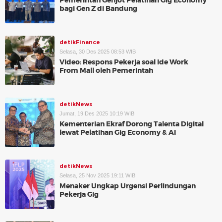
Pemerintah Genjot Pelatihan Gig Economy
bagi Gen Z di Bandung
detikFinance
Selasa, 30 Des 2025 08:53 WIB
Video: Respons Pekerja soal Ide Work
From Mall oleh Pemerintah
detikNews
Jumat, 19 Des 2025 10:19 WIB
Kementerian Ekraf Dorong Talenta Digital
lewat Pelatihan Gig Economy & AI
detikNews
Selasa, 25 Nov 2025 19:11 WIB
Menaker Ungkap Urgensi Perlindungan
Pekerja Gig