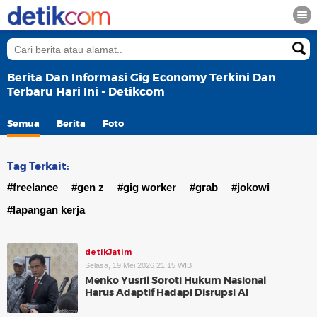
Berita Dan Informasi Gig Economy Terkini Dan
Terbaru Hari Ini - Detikcom
Semua
Berita
Foto
Tag Terkait:
#freelance
#gen z
#gig worker
#grab
#jokowi
#lapangan kerja
detikJatim
Selasa, 19 Mei 2026 21:15 WIB
Menko Yusril Soroti Hukum Nasional
Harus Adaptif Hadapi Disrupsi AI