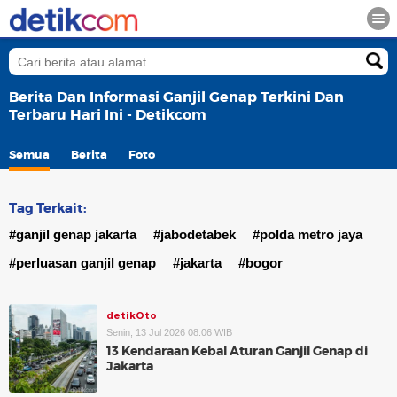
Berita Dan Informasi Ganjil Genap Terkini Dan
Terbaru Hari Ini - Detikcom
Semua
Berita
Foto
Tag Terkait:
#ganjil genap jakarta
#jabodetabek
#polda metro jaya
#perluasan ganjil genap
#jakarta
#bogor
detikOto
Senin, 13 Jul 2026 08:06 WIB
13 Kendaraan Kebal Aturan Ganjil Genap di
Jakarta