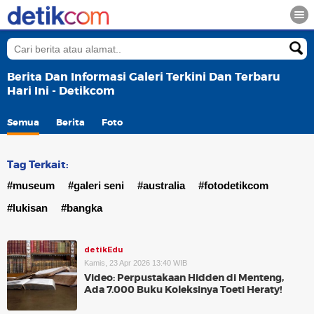
Berita Dan Informasi Galeri Terkini Dan Terbaru
Hari Ini - Detikcom
Semua
Berita
Foto
Tag Terkait:
#museum
#galeri seni
#australia
#fotodetikcom
#lukisan
#bangka
detikEdu
Kamis, 23 Apr 2026 13:40 WIB
Video: Perpustakaan Hidden di Menteng,
Ada 7.000 Buku Koleksinya Toeti Heraty!