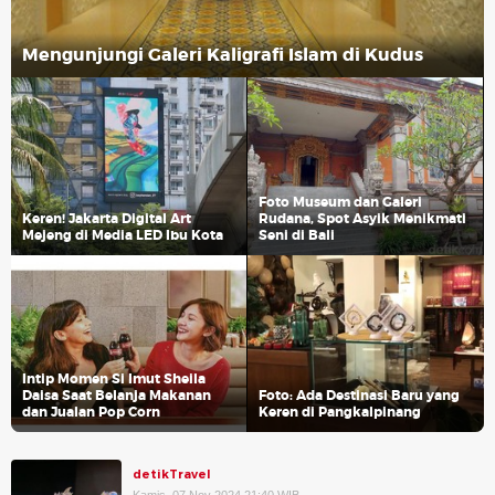
Mengunjungi Galeri Kaligrafi Islam di Kudus
Foto Museum dan Galeri
Keren! Jakarta Digital Art
Rudana, Spot Asyik Menikmati
Mejeng di Media LED Ibu Kota
Seni di Bali
Intip Momen Si Imut Sheila
Daisa Saat Belanja Makanan
Foto: Ada Destinasi Baru yang
dan Jualan Pop Corn
Keren di Pangkalpinang
detikTravel