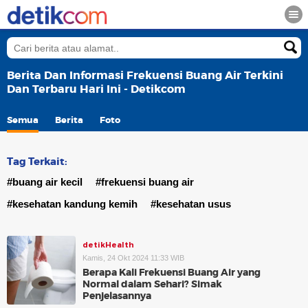
Berita Dan Informasi Frekuensi Buang Air Terkini
Dan Terbaru Hari Ini - Detikcom
Semua
Berita
Foto
Tag Terkait:
#buang air kecil
#frekuensi buang air
#kesehatan kandung kemih
#kesehatan usus
detikHealth
Kamis, 24 Okt 2024 11:33 WIB
Berapa Kali Frekuensi Buang Air yang
Normal dalam Sehari? Simak
Penjelasannya