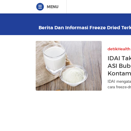
MENU
Berita Dan Informasi Freeze Dried Terk
detikHealth
IDAI T
ASI Bub
Kontam
IDAI mengatak
cara freeze-d