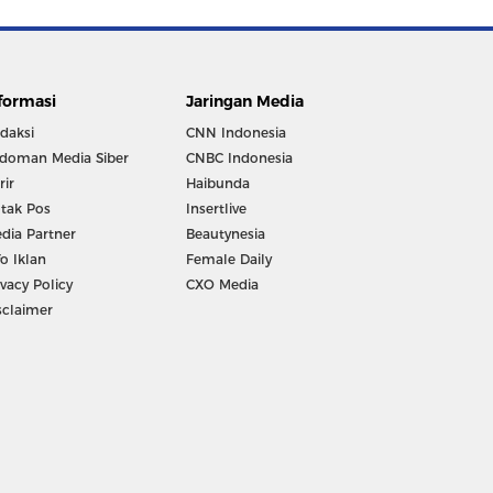
formasi
Jaringan Media
daksi
CNN Indonesia
doman Media Siber
CNBC Indonesia
rir
Haibunda
tak Pos
Insertlive
dia Partner
Beautynesia
fo Iklan
Female Daily
ivacy Policy
CXO Media
sclaimer