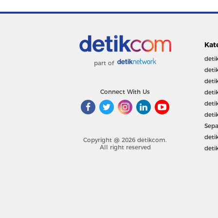
Kat
deti
part of
deti
deti
Connect With Us
deti
deti
deti
Sepa
deti
Copyright @ 2026 detikcom.
All right reserved
deti