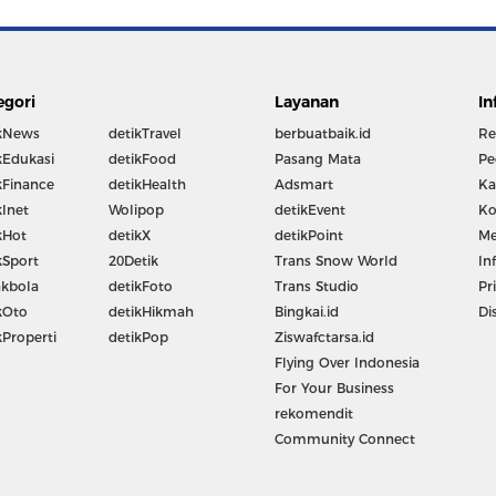
egori
Layanan
In
kNews
detikTravel
berbuatbaik.id
Re
kEdukasi
detikFood
Pasang Mata
Pe
kFinance
detikHealth
Adsmart
Ka
kInet
Wolipop
detikEvent
Ko
kHot
detikX
detikPoint
Me
kSport
20Detik
Trans Snow World
In
kbola
detikFoto
Trans Studio
Pr
kOto
detikHikmah
Bingkai.id
Di
kProperti
detikPop
Ziswafctarsa.id
Flying Over Indonesia
For Your Business
rekomendit
Community Connect