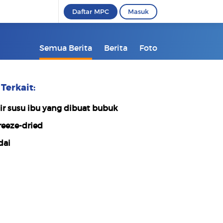
Daftar MPC
Masuk
Semua Berita
Berita
Foto
Terkait:
ir susu ibu yang dibuat bubuk
reeze-dried
dai