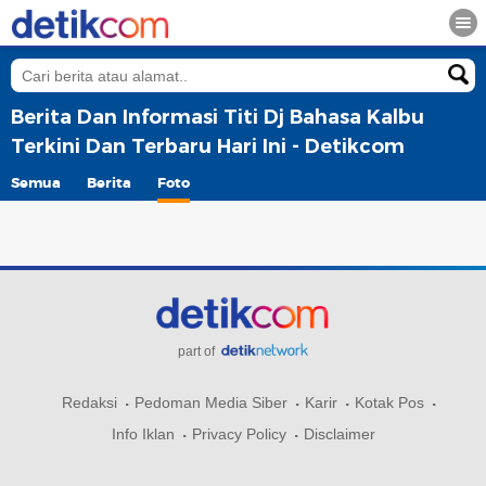
Berita Dan Informasi Titi Dj Bahasa Kalbu
Terkini Dan Terbaru Hari Ini - Detikcom
Semua
Berita
Foto
part of
Redaksi
Pedoman Media Siber
Karir
Kotak Pos
Info Iklan
Privacy Policy
Disclaimer