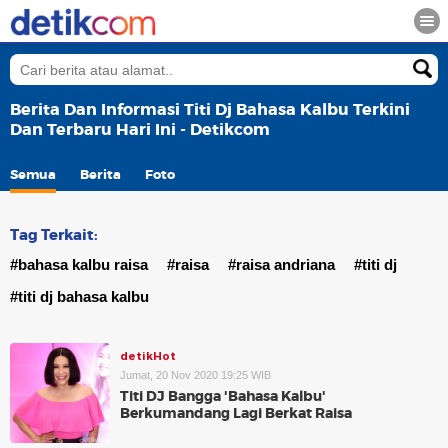
Berita Dan Informasi Titi Dj Bahasa Kalbu Terkini
Dan Terbaru Hari Ini - Detikcom
Semua
Berita
Foto
Tag Terkait:
#bahasa kalbu raisa
#raisa
#raisa andriana
#titi dj
#titi dj bahasa kalbu
detikHot
Jumat, 20 Nov 2020 19:25 WIB
Titi DJ Bangga 'Bahasa Kalbu'
Berkumandang Lagi Berkat Raisa