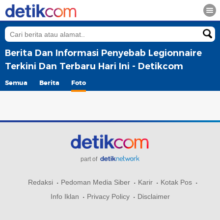
Berita Dan Informasi Penyebab Legionnaire
Terkini Dan Terbaru Hari Ini - Detikcom
Semua
Berita
Foto
part of
Redaksi
Pedoman Media Siber
Karir
Kotak Pos
Info Iklan
Privacy Policy
Disclaimer