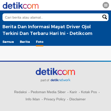
Berita Dan Informasi Mayat Driver Ojol
Terkini Dan Terbaru Hari Ini - Detikcom
Semua
Berita
Foto
part of
Redaksi
Pedoman Media Siber
Karir
Kotak Pos
Info Iklan
Privacy Policy
Disclaimer