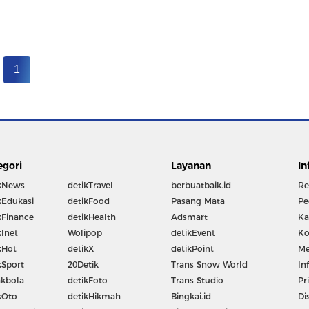
1
egori
Layanan
In
kNews
detikTravel
berbuatbaik.id
Re
kEdukasi
detikFood
Pasang Mata
Pe
kFinance
detikHealth
Adsmart
Ka
kInet
Wolipop
detikEvent
Ko
kHot
detikX
detikPoint
Me
kSport
20Detik
Trans Snow World
In
kbola
detikFoto
Trans Studio
Pr
kOto
detikHikmah
Bingkai.id
Di