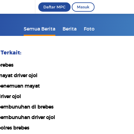
Daftar MPC
Masuk
Semua Berita
Berita
Foto
Terkait:
rebes
ayat driver ojol
enemuan mayat
river ojol
embunuhan di brebes
embunuhan driver ojol
olres brebes