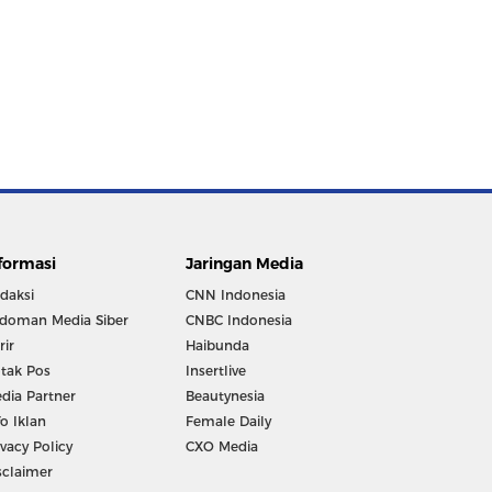
formasi
Jaringan Media
daksi
CNN Indonesia
doman Media Siber
CNBC Indonesia
rir
Haibunda
tak Pos
Insertlive
dia Partner
Beautynesia
fo Iklan
Female Daily
ivacy Policy
CXO Media
sclaimer