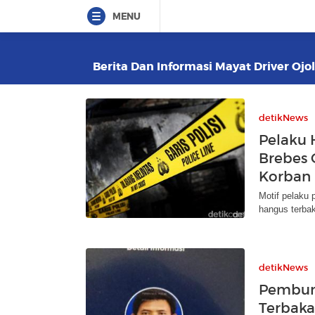
MENU
Berita Dan Informasi Mayat Driver Ojol
detikNews
Pelaku H
Brebes 
Korban
Motif pelaku 
hangus terbak
detikNews
Pembunu
Terbaka