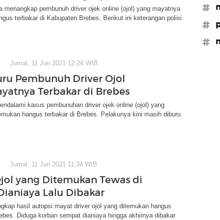
#m
ya menangkap pembunuh driver ojek online (ojol) yang mayatnya
gus terbakar di Kabupaten Brebes. Berikut ini keterangan polisi.
#
#m
Jumat, 11 Jun 2021 12:24 WIB
Buru Pembunuh Driver Ojol
yatnya Terbakar di Brebes
mendalami kasus pembunuhan driver ojek online (ojol) yang
mukan hangus terbakar di Brebes. Pelakunya kini masih diburu
Jumat, 11 Jun 2021 11:34 WIB
Ojol yang Ditemukan Tewas di
Dianiaya Lalu Dibakar
gkap hasil autopsi mayat driver ojol yang ditemukan hangus
rebes. Diduga korban sempat dianiaya hingga akhirnya dibakar.