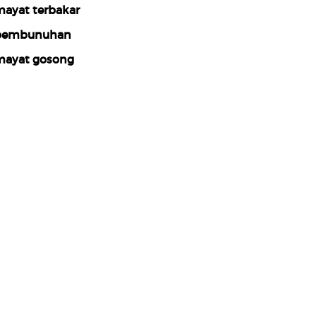
ayat terbakar
pembunuhan
ayat gosong