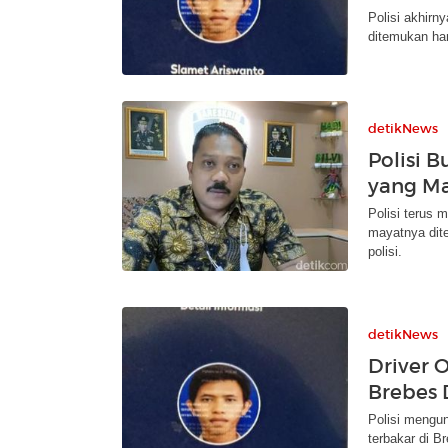
Polisi akhirn
ditemukan han
detikNews
Polisi 
yang Ma
Polisi terus 
mayatnya dite
polisi.
detikNews
Driver 
Brebes 
Polisi mengun
terbakar di B