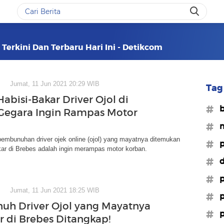
 Terkini Dan Terbaru Hari Ini - Detikcom
Jumat, 11 Jun 2021 20:29 WIB
Tag 
abisi-Bakar Driver Ojol di
#b
Gegara Ingin Rampas Motor
#m
pembunuhan driver ojek online (ojol) yang mayatnya ditemukan
#p
ar di Brebes adalah ingin merampas motor korban.
#d
#p
Jumat, 11 Jun 2021 18:25 WIB
#p
h Driver Ojol yang Mayatnya
#p
r di Brebes Ditangkap!