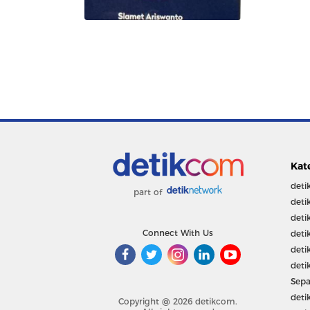
Kat
deti
part of
deti
deti
Connect With Us
deti
deti
deti
Sepa
deti
Copyright @ 2026 detikcom.