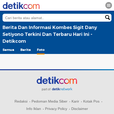
Berita Dan Informasi Kombes Sigit Dany
Setiyono Terkini Dan Terbaru Hari Ini -
Detikcom
Semua
Berita
Foto
part of
Redaksi
Pedoman Media Siber
Karir
Kotak Pos
Info Iklan
Privacy Policy
Disclaimer