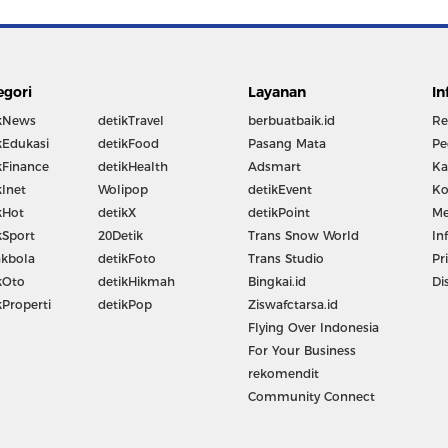
egori
Layanan
In
kNews
detikTravel
berbuatbaik.id
Re
kEdukasi
detikFood
Pasang Mata
Pe
kFinance
detikHealth
Adsmart
Ka
kInet
Wolipop
detikEvent
Ko
kHot
detikX
detikPoint
Me
kSport
20Detik
Trans Snow World
In
kbola
detikFoto
Trans Studio
Pr
kOto
detikHikmah
Bingkai.id
Di
kProperti
detikPop
Ziswafctarsa.id
Flying Over Indonesia
For Your Business
rekomendit
Community Connect