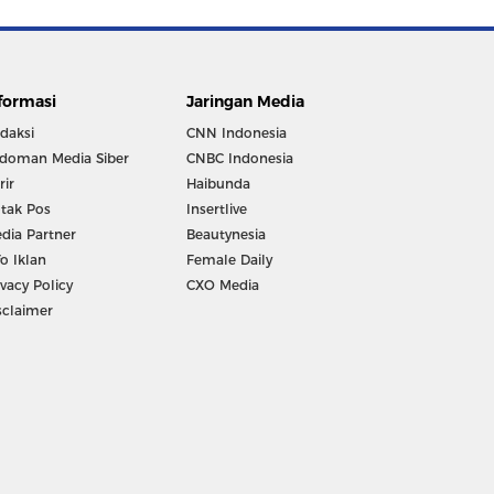
formasi
Jaringan Media
daksi
CNN Indonesia
doman Media Siber
CNBC Indonesia
rir
Haibunda
tak Pos
Insertlive
dia Partner
Beautynesia
fo Iklan
Female Daily
ivacy Policy
CXO Media
sclaimer