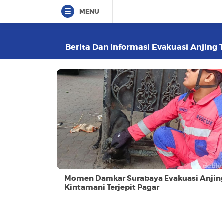
MENU
Berita Dan Informasi Evakuasi Anjing T
Momen Damkar Surabaya Evakuasi Anjin
Kintamani Terjepit Pagar