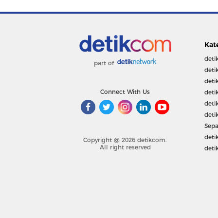
Kat
deti
part of
deti
deti
Connect With Us
deti
deti
deti
Sepa
deti
Copyright @ 2026 detikcom.
All right reserved
deti