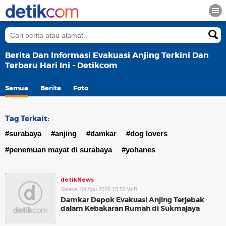
Berita Dan Informasi Evakuasi Anjing Terkini Dan
Terbaru Hari Ini - Detikcom
Semua
Berita
Foto
Tag Terkait:
#surabaya
#anjing
#damkar
#dog lovers
#penemuan mayat di surabaya
#yohanes
detikNews
Selasa, 04 Agu 2026 15:52 WIB
Damkar Depok Evakuasi Anjing Terjebak
dalam Kebakaran Rumah di Sukmajaya