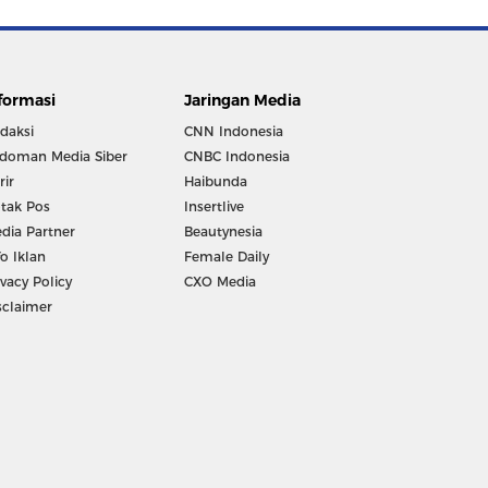
formasi
Jaringan Media
daksi
CNN Indonesia
doman Media Siber
CNBC Indonesia
rir
Haibunda
tak Pos
Insertlive
dia Partner
Beautynesia
fo Iklan
Female Daily
ivacy Policy
CXO Media
sclaimer