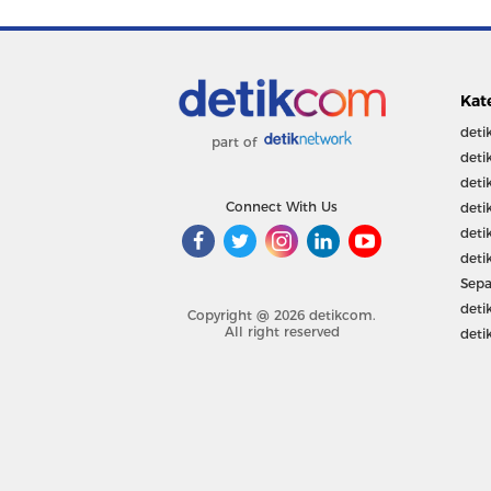
Kat
deti
part of
deti
deti
Connect With Us
deti
deti
deti
Sepa
deti
Copyright @ 2026 detikcom.
All right reserved
deti