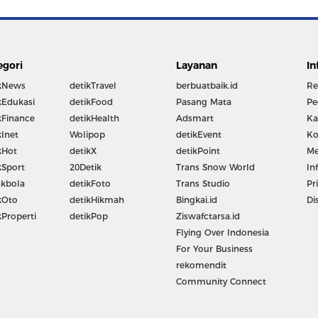
egori
Layanan
In
kNews
detikTravel
berbuatbaik.id
Re
kEdukasi
detikFood
Pasang Mata
Pe
kFinance
detikHealth
Adsmart
Ka
kInet
Wolipop
detikEvent
Ko
kHot
detikX
detikPoint
Me
kSport
20Detik
Trans Snow World
In
kbola
detikFoto
Trans Studio
Pr
kOto
detikHikmah
Bingkai.id
Di
kProperti
detikPop
Ziswafctarsa.id
Flying Over Indonesia
For Your Business
rekomendit
Community Connect