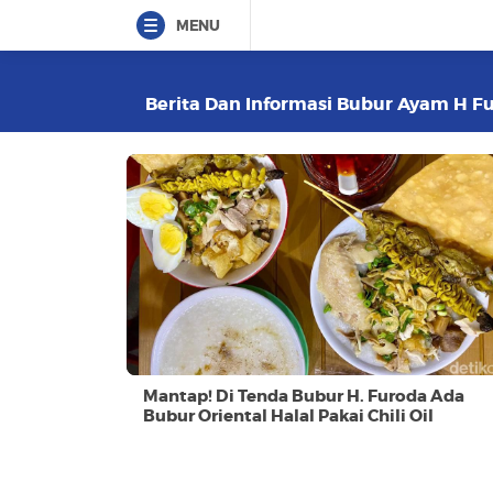
MENU
Berita Dan Informasi Bubur Ayam H Fur
Mantap! Di Tenda Bubur H. Furoda Ada
Bubur Oriental Halal Pakai Chili Oil